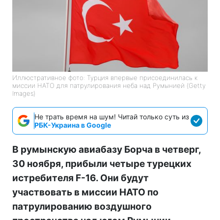
Иллюстративное фото: Турция впервые присоединилась к
миссии НАТО для патрулирования неба над Румынией (Getty
Images)
Не трать время на шум! Читай только суть из
РБК-Украина в Google
В румынскую авиабазу Борча в четверг,
30 ноября, прибыли четыре турецких
истребителя F-16. Они будут
участвовать в миссии НАТО по
патрулированию воздушного