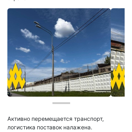
Фото: завод, держащий боевую авиацию РФ
Активно перемещается транспорт,
логистика поставок налажена.