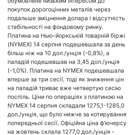
обумовлене низьким інтересом до
покупок дорогоцінних металів через
подальше зміцнення долара і відсутність
стабільності на фондовому ринку.
Платина на Нью-йоркській товарній біржі
(NYMEX) 14 серпня подешевшала за день
більш ніж на 10 дол./унція (-0,8%), а
паладій подешевшав на 3,45 дол./унція
(-1,0%). Платина на NYMEX подешевшала
вперше за три сесії, тоді як зниження цін
на паладій триває вже четвертую сесію
поспіль. Ціни по операціях з платиною на
NYMEX 14 серпня складали 1275,1-1285,0
дол./унція, що було нижче за котирування
попередньої сесії. Офіційна ціна ф'ючерсу
на жовтень склала 1277,0 дол./унція -