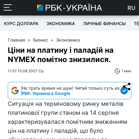
RU
КУРС ДОЛЛАРА
ЭКОНОМИКА
ЛИЧНЫЕ ФИНАНСЫ
T
Главная
»
Бизнес
»
Экономика
Ціни на платину і паладій на
NYMEX помітно знизилися.
11:57 15.08.2007 Ср
1 мин
Не трать время на шум! Читай только суть из
РБК-Украина в Google
Ситуація на терміновому ринку металів
платинової групи станом на 14 серпня
характеризувалася помітним зниженням
цін на платину і паладій, що було