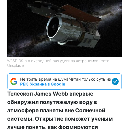
WASP-39 b в очередной раз удивила астрономов (фото:
Unsplash)
Не трать время на шум! Читай только суть из
РБК-Украина в Google
Телескоп James Webb впервые
обнаружил полутяжелую воду в
атмосфере планеты вне Солнечной
системы. Открытие поможет ученым
лучше понять, как формируются