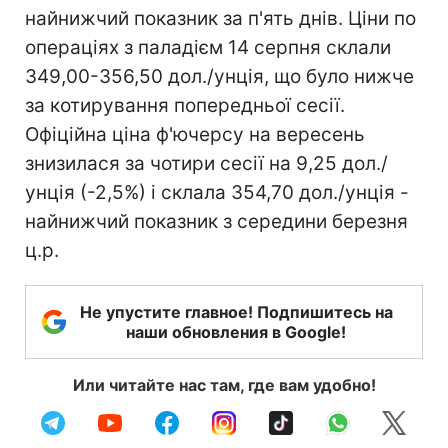
найнижчий показник за п'ять днів. Ціни по
операціях з паладієм 14 серпня склали
349,00-356,50 дол./унція, що було нижче
за котирування попередньої сесії.
Офіційна ціна ф'ючерсу на вересень
знизилася за чотири сесії на 9,25 дол./
унція (-2,5%) і склала 354,70 дол./унція -
найнижчий показник з середини березня
ц.р.
Не упустите главное! Подпишитесь на
наши обновления в Google!
Или читайте нас там, где вам удобно!