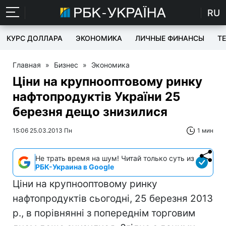
RU
КУРС ДОЛЛАРА
ЭКОНОМИКА
ЛИЧНЫЕ ФИНАНСЫ
T
Главная
»
Бизнес
»
Экономика
Ціни на крупнооптовому ринку
нафтопродуктів України 25
березня дещо знизилися
15:06 25.03.2013 Пн
1 мин
Не трать время на шум! Читай только суть из
РБК-Украина в Google
Ціни на крупнооптовому ринку
нафтопродуктів сьогодні, 25 березня 2013
р., в порівнянні з попереднім торговим