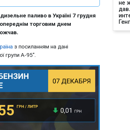
не 
дав
инт
і дизельне паливо в Україні 7 грудня
Ген
 попереднім торговим днем
рожчав.
раїна
з посиланням на дані
ї групи А-95".