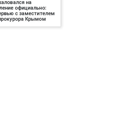
жаловался на
ление официально:
ервью с заместителем
прокурора Крымом