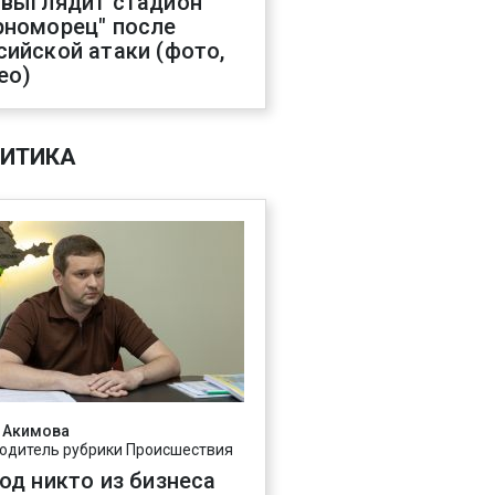
 выглядит стадион
рноморец" после
сийской атаки (фото,
ео)
ИТИКА
 Акимова
одитель рубрики Происшествия
год никто из бизнеса