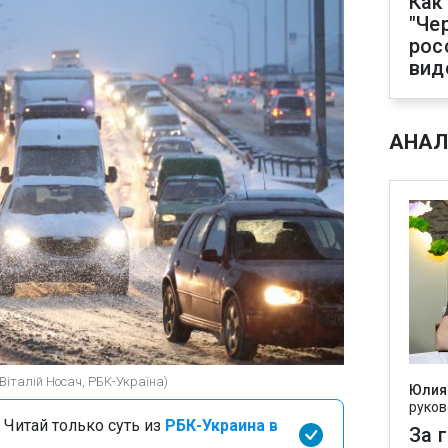
Как
"Че
рос
вид
АНАЛ
(Віталій Носач, РБК-Україна)
Юлия
руков
 Читай только суть из
РБК-Украина в
За 