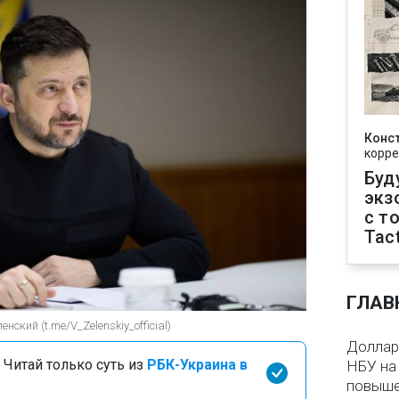
Конс
корре
Буд
экз
с т
Tact
ГЛАВ
ский (t.me/V_Zelenskiy_official)
Доллар 
 Читай только суть из
РБК-Украина в
НБУ на 
повыше