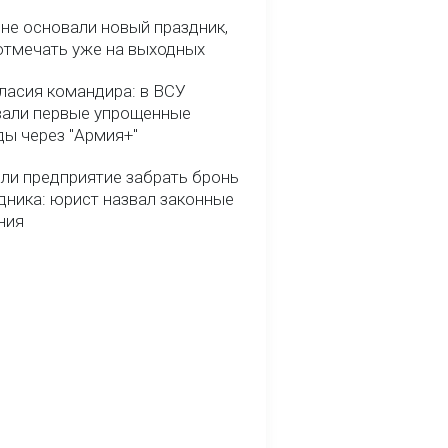
ине основали новый праздник,
отмечать уже на выходных
гласия командира: в ВСУ
вали первые упрощенные
ды через "Армия+"
ли предприятие забрать бронь
дника: юрист назвал законные
ния