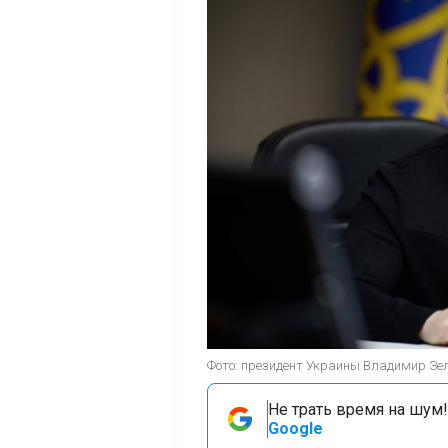
Фото: президент Украины Владимир Зелен
Не трать время на шум!
Google