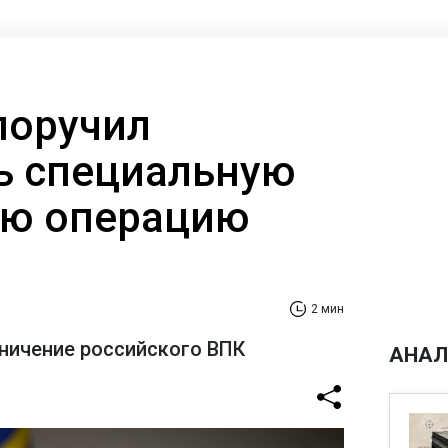
поручил
ь специальную
ую операцию
2 мин
ничение российского ВПК
АНАЛ