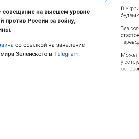
В Укра
 совещание на высшем уровне
будем 
й против России за войну,
Без со
ины.
старто
перево
раина
со ссылкой на заявление
имира Зеленского в
Telegram.
Может 
у сотру
основа