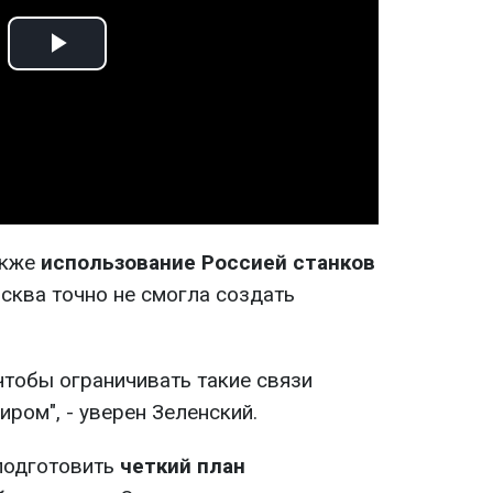
Play
Video
акже
использование Россией станков
ква точно не смогла создать
чтобы ограничивать такие связи
иром", - уверен Зеленский.
подготовить
четкий план