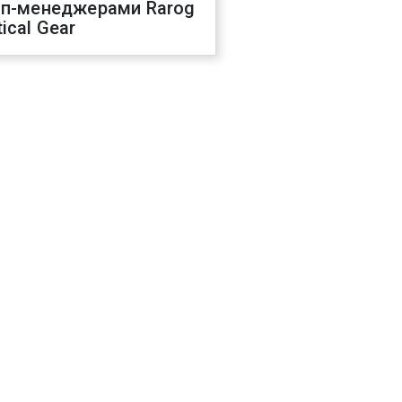
оп-менеджерами Rarog
ical Gear