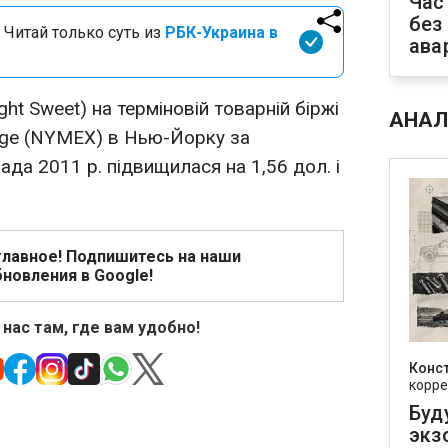
Час
без
 Читай только суть из
РБК-Украина в
ава
ght Sweet) на терміновій товарній біржі
АНАЛ
nge (NYMEX) в Нью-Йорку за
ада 2011 р. підвищилася на 1,56 дол. і
главное! Подпишитесь на наши
новления в Google!
 нас там, где вам удобно!
Конс
корре
Буд
экз