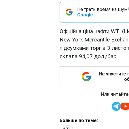
Не трать время на шум!
Google
Офіційна ціна нафти WTI (Li
New York Mercantile Excha
підсумками торгів 3 листоп
склала 94,07 дол./бар.
Не упустите 
об
Или читайте
Больше по теме: