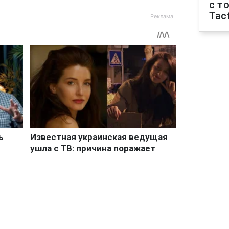
с т
Tact