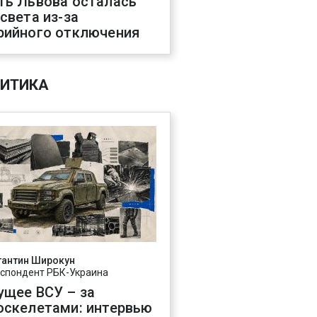
ть Львова осталась
 света из-за
рийного отключения
ИТИКА
тантин Широкун
спондент РБК-Украина
ущее ВСУ – за
оскелетами: интервью