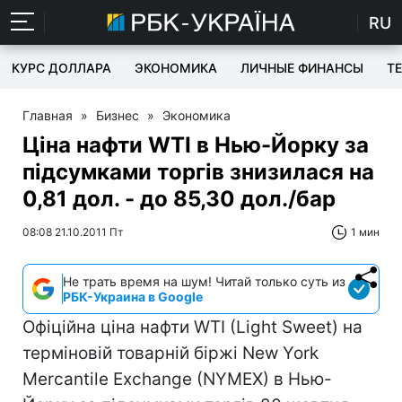
RU
КУРС ДОЛЛАРА
ЭКОНОМИКА
ЛИЧНЫЕ ФИНАНСЫ
T
Главная
»
Бизнес
»
Экономика
Ціна нафти WTI в Нью-Йорку за
підсумками торгів знизилася на
0,81 дол. - до 85,30 дол./бар
08:08 21.10.2011 Пт
1 мин
Не трать время на шум! Читай только суть из
РБК-Украина в Google
Офіційна ціна нафти WTI (Light Sweet) на
терміновій товарній біржі New York
Mercantile Exchange (NYMEX) в Нью-