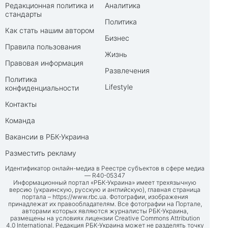
Редакционная политика и
Аналитика
стандарты
Политика
Как стать нашим автором
Бизнес
Правила пользования
Жизнь
Правовая информация
Развлечения
Политика
Lifestyle
конфиденциальности
Контакты
Команда
Вакансии в РБК-Украина
Разместить рекламу
Идентификатор онлайн-медиа в Реестре субъектов в сфере медиа
— R40-05347
Информационный портал «РБК-Украина» имеет трехязычную
версию (украинскую, русскую и английскую), главная страница
портала –
https://www.rbc.ua
. Фотографии, изображения
принадлежат их правообладателям. Все фотографии на Портале,
авторами которых являются журналисты РБК-Украина,
размещены на условиях лицензии Creative Commons Attribution
4.0 International. Редакция РБК-Украина может не разделять точку