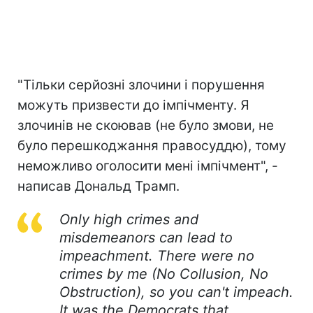
"Тільки серйозні злочини і порушення
можуть призвести до імпічменту. Я
злочинів не скоював (не було змови, не
було перешкоджання правосуддю), тому
неможливо оголосити мені імпічмент", -
написав Дональд Трамп.
Only high crimes and
misdemeanors can lead to
impeachment. There were no
crimes by me (No Collusion, No
Obstruction), so you can't impeach.
It was the Democrats that