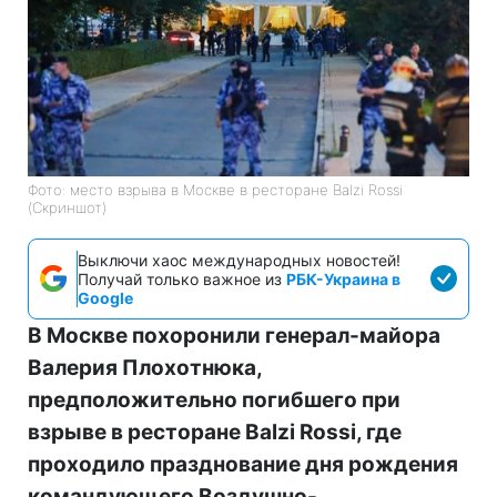
Фото: место взрыва в Москве в ресторане Balzi Rossi
(Скриншот)
Выключи хаос международных новостей!
Получай только важное из
РБК-Украина в
Google
В Москве похоронили генерал-майора
Валерия Плохотнюка,
предположительно погибшего при
взрыве в ресторане Balzi Rossi, где
проходило празднование дня рождения
командующего Воздушно-