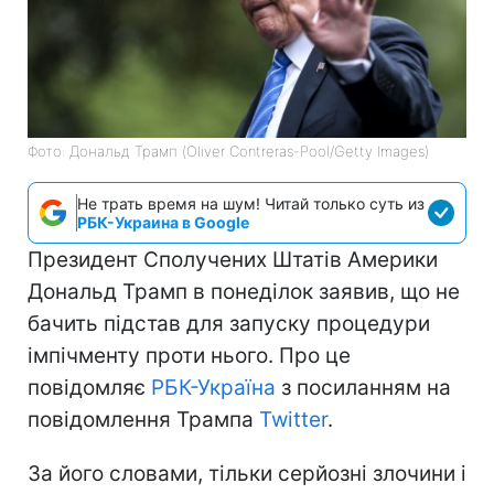
Фото: Дональд Трамп (Oliver Contreras-Pool/Getty Images)
Не трать время на шум! Читай только суть из
РБК-Украина в Google
Президент Сполучених Штатів Америки
Дональд Трамп в понеділок заявив, що не
бачить підстав для запуску процедури
імпічменту проти нього. Про це
повідомляє
РБК-Україна
з посиланням на
повідомлення Трампа
Twitter
.
За його словами, тільки серйозні злочини і