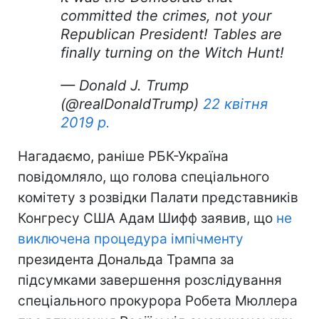
committed the crimes, not your
Republican President! Tables are
finally turning on the Witch Hunt!
— Donald J. Trump
(@realDonaldTrump)
22 квітня
2019 р.
Нагадаємо, раніше РБК-Україна
повідомляло, що голова спеціального
комітету з розвідки Палати представників
Конгресу США Адам Шифф заявив, що
не
виключена процедура імпічменту
президента Дональда Трампа за
підсумками завершення розслідування
спеціального прокурора Робета Мюллера