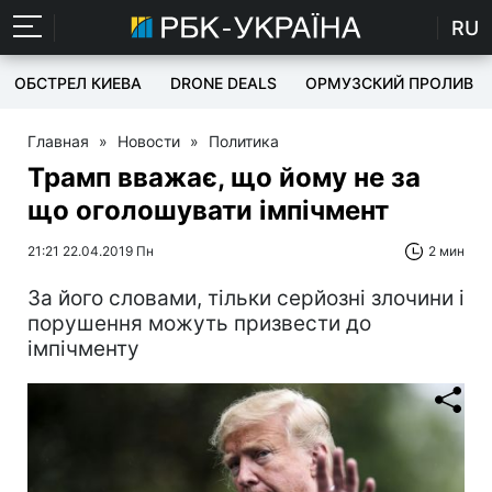
RU
ОБСТРЕЛ КИЕВА
DRONE DEALS
ОРМУЗСКИЙ ПРОЛИВ
Главная
»
Новости
»
Политика
Трамп вважає, що йому не за
що оголошувати імпічмент
21:21 22.04.2019 Пн
2 мин
За його словами, тільки серйозні злочини і
порушення можуть призвести до
імпічменту