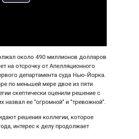
Play
Video
должал около 490 миллионов долларов
ет на отсрочку от Апелляционного
ервого департамента суда Нью-Йорка.
бре по меньшей мере двое из пяти
егии скептически оценили решение с
х назвал ее "огромной" и "тревожной".
идают решения коллегии, которое
года, интерес к делу продолжает