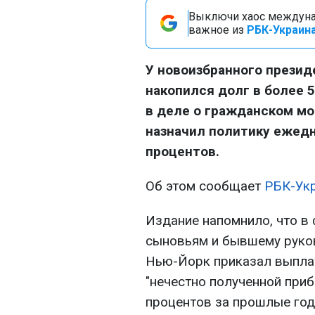
Выключи хаос междуна
важное из
РБК-Украина
У новоизбранного прези
накопился долг в более 
в деле о гражданском мо
назначил политику ежед
процентов.
Об этом сообщает
РБК-Ук
Издание напомнило, что в 
сыновьям и бывшему руков
Нью-Йорк приказал выпла
"нечестно полученной при
процентов за прошлые годы