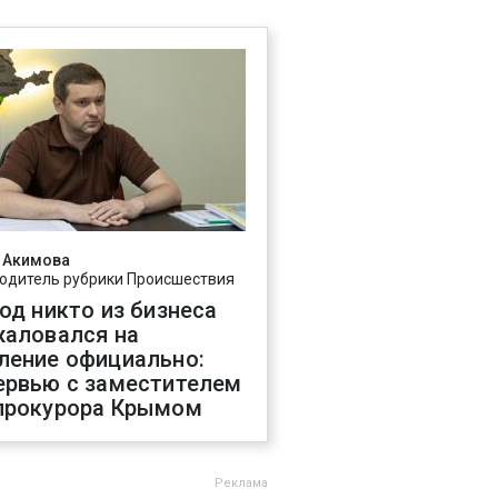
 Акимова
одитель рубрики Происшествия
год никто из бизнеса
жаловался на
ление официально:
ервью с заместителем
прокурора Крымом