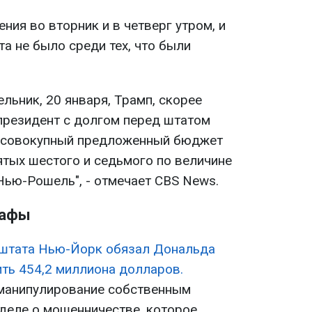
ния во вторник и в четверг утром, и
а не было среди тех, что были
ельник, 20 января, Трамп, скорее
 президент с долгом перед штатом
совокупный предложенный бюджет
ятых шестого и седьмого по величине
Нью-Рошель", - отмечает CBS News.
рафы
 штата Нью-Йорк обязал Дональда
ть 454,2 миллиона долларов.
 манипулирование собственным
деле о мошенничестве, которое