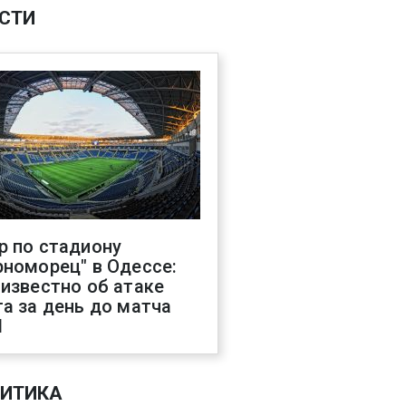
СТИ
р по стадиону
рноморец" в Одессе:
 известно об атаке
га за день до матча
Л
ИТИКА