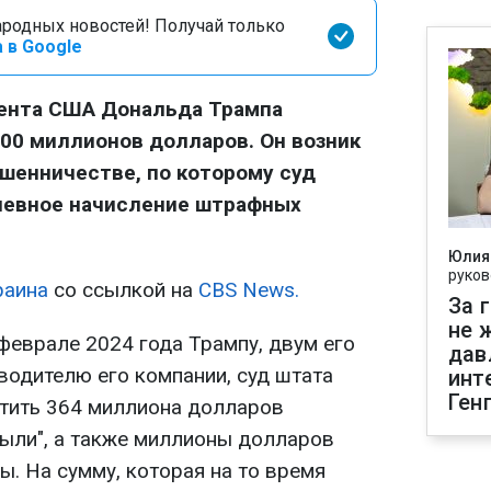
родных новостей! Получай только
 в Google
дента США Дональда Трампа
500 миллионов долларов. Он возник
шенничестве, по которому суд
невное начисление штрафных
Юлия
руков
раина
со ссылкой на
CBS News.
За 
не 
феврале 2024 года Трампу, двум его
дав
одителю его компании, суд штата
инт
Ген
тить 364 миллиона долларов
были", а также миллионы долларов
. На сумму, которая на то время