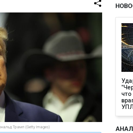
НОВО
Уда
"Че
что
вра
УП
нальд Трамп (Getty Images)
АНАЛ