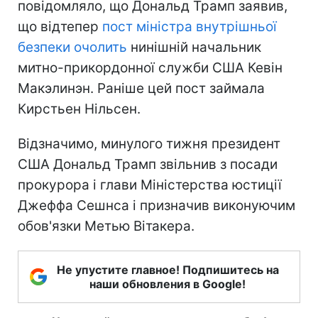
повідомляло, що Дональд Трамп заявив,
що відтепер
пост міністра внутрішньої
безпеки очолить
нинішній начальник
митно-прикордонної служби США Кевін
Макэлинэн. Раніше цей пост займала
Кирстьен Нільсен.
Відзначимо, минулого тижня президент
США Дональд Трамп звільнив з посади
прокурора і глави Міністерства юстиції
Джеффа Сешнса і призначив виконуючим
обов'язки Метью Вітакера.
Не упустите главное! Подпишитесь на
наши обновления в Google!