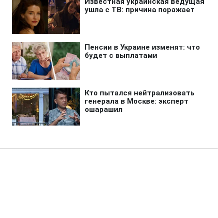
Главная
»
Новости
»
В мире
США расширили санкции
против Кубы из-за военных
связей с Китаем и РФ