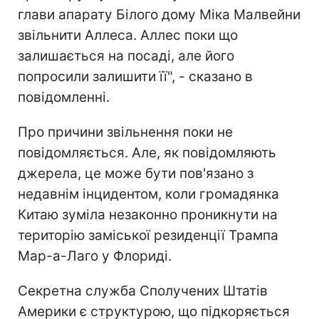
глави апарату Білого дому Міка Малвейни
звільнити Аллеса. Аллес поки що
залишається на посаді, але його
попросили залишити її", - сказано в
повідомленні.
Про причини звільнення поки не
повідомляється. Але, як повідомляють
джерела, це може бути пов'язано з
недавнім інцидентом, коли громадянка
Китаю зуміла незаконно проникнути на
територію заміської резиденції Трампа
Мар-а-Лаго у Флориді.
Секретна служба Сполучених Штатів
Америки є структурою, що підкоряється