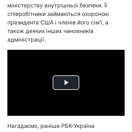
міністерству внутрішньої безпеки. Її
співробітники займаються охороною
президента США і членів його сім'ї, а
також деяких інших чиновників
адміністрації.
Play
Video
Нагадаємо, раніше РБК-Україна