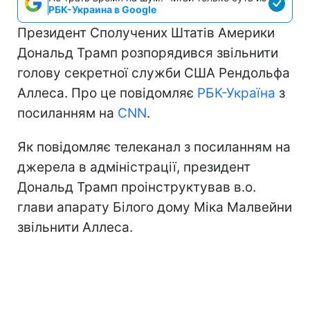
РБК-Украина в Google
Президент Сполучених Штатів Америки
Дональд Трамп розпорядився звільнити
голову секретної служби США Рендольфа
Аллеса. Про це повідомляє
РБК-Україна
з
посиланням на
CNN
.
Як повідомляє телеканал з посиланням на
джерела в адміністрації, президент
Дональд Трамп проінструктував в.о.
глави апарату Білого дому Міка Малвейни
звільнити Аллеса.