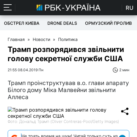
RU
ОБСТРЕЛ КИЕВА
DRONE DEALS
ОРМУЗСКИЙ ПРОЛИВ
Главная
»
Новости
»
Политика
Трамп розпорядився звільнити
голову секретної служби США
21:55 08.04.2019 Пн
2 мин
Трамп проінструктував в.о. глави апарату
Білого дому Міка Малвейни звільнити
Аллеса
Фото: Дональд Трамп (Oliver Contreras-Pool/Getty Images)
Не трать время на шум! Читай только суть из