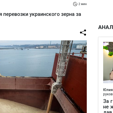
2 мин
я перевозки украинского зерна за
АНАЛ
Юлия
руков
За 
не 
дав