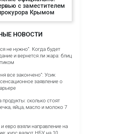
ервью с заместителем
прокурора Крымом
НЫЕ НОВОСТИ
ся не нужно". Когда будет
ание и вернется ли жара: блиц
птиком
ня все закончено": Усик
 сенсационное заявление о
карьере
 продукты: сколько стоят
речка, яйца, масло и молоко 7
и евро взяли направление на
ие: курс валют НБУ на 10