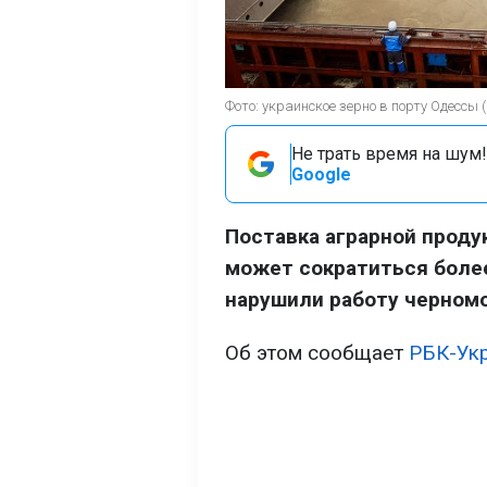
Фото: украинское зерно в порту Одессы (
Не трать время на шум!
Google
Поставка аграрной проду
может сократиться более
нарушили работу черномо
Об этом сообщает
РБК-Ук