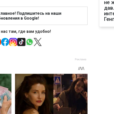
не 
дав
инт
главное! Подпишитесь на наши
новления в Google!
Ген
 нас там, где вам удобно!