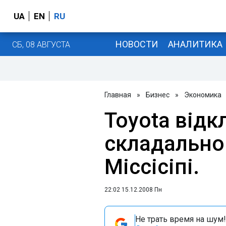
UA
EN
RU
НОВОСТИ
АНАЛИТИКА
СБ, 08 АВГУСТА
Главная
»
Бизнес
»
Экономика
Toyota відк
складально
Міссісіпі.
22:02 15.12.2008 Пн
Не трать время на шум!