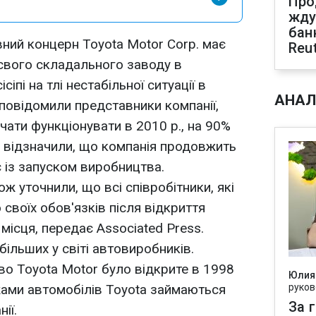
Про
жду
бан
ний концерн Toyota Motor Corp. має
Reu
 свого складального заводу в
іпі на тлі нестабільної ситуації в
АНАЛ
к повідомили представники компанії,
чати функціонувати в 2010 р., на 90%
и відзначили, що компанія продовжить
є із запуском виробництва.
ж уточнили, що всі співробітники, які
 своїх обов'язків після відкриття
 місця, передає Associated Press.
більших у світі автовиробників.
о Toyota Motor було відкрите в 1998
Юлия
жами автомобілів Toyota займаються
руков
За 
ії.