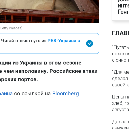
инт
Ген
Getty Images)
ГЛАВ
 Читай только суть из
РБК-Украина в
"Пугать
похолод
с сино
кции из Украины в этом сезоне
 чем наполовину. Российские атаки
"Для ме
сделал
рских портов.
своей 
раина
со ссылкой на
Bloomberg.
Цены на
хлеб, г
августа
Доллар 
снижен