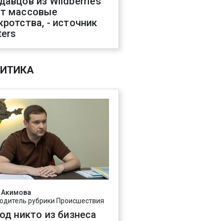
давцов из Wildberries
т массовые
кротства, - источник
ters
ИТИКА
 Акимова
одитель рубрики Происшествия
год никто из бизнеса