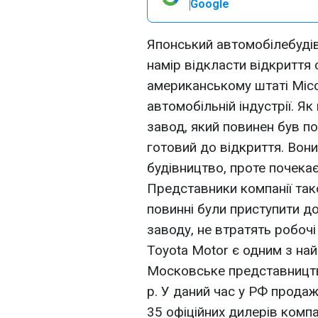
Google
Японський автомобілебудів
намір відкласти відкриття
американському штаті Міссіс
автомобільній індустрії. Я
завод, який повинен був по
готовий до відкриття. Вон
будівництво, проте почека
Представники компанії тако
повинні були приступити до
заводу, не втратять робочі
Toyota Motor є одним з най
Московське представництв
р. У даний час у РФ прода
35 офіційних дилерів компан