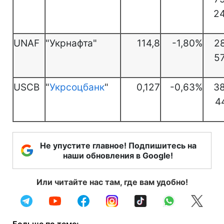
2
UNAF
"Укрнафта"
114,8
-1,80%
2
5
USCB
"
Укрсоцбанк
"
0,127
-0,63%
3
4
Не упустите главное! Подпишитесь на
наши обновления в Google!
Или читайте нас там, где вам удобно!