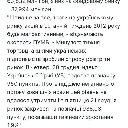
63,832 млн грн, з них на фондовому ринку
- 37,994 млн грн.
"Швидше за все, торги на українському
ринку акцій в останній тиждень 2012 року
буде малоактивними, - відзначають
експерти ПУМБ. - Минулого тижня
торговці акціями українських
підприємств зробили спробу розігріти
ринок. В четвер, 20 грудня індекс
Української біржі (УБ) подолав позначку
950 пунктів. Проте під дією негативного
потоку зовнішніх новин цей рівень не
вдалося утримати і в п'ятницю 21 грудня
ринок закрився на позначці 938,93
пункту, показавши тижневий зростання
1,9%".