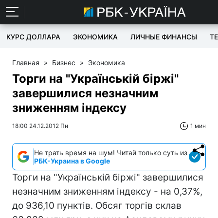
КУРС ДОЛЛАРА
ЭКОНОМИКА
ЛИЧНЫЕ ФИНАНСЫ
T
Главная
»
Бизнес
»
Экономика
Торги на "Українській біржі"
завершилися незначним
зниженням індексу
18:00 24.12.2012 Пн
1 мин
Не трать время на шум! Читай только суть из
РБК-Украина в Google
Торги на "Українській біржі" завершилися
незначним зниженням індексу - на 0,37%,
до 936,10 пунктів. Обсяг торгів склав