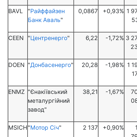
BAVL
"
Райффайзен
0,0867
+0,93%
1 9
Банк Аваль
"
5
CEEN
"
Центренерго
"
6,22
-1,72%
3 2
2
DOEN
"
Донбасенерго
"
20,28
-1,98%
1 1
1
ENMZ
"Єнакіївський
38,21
-1,67%
7
металургійний
0
завод"
MSICH
"
Мотор Січ
"
2 137
+0,90%
7