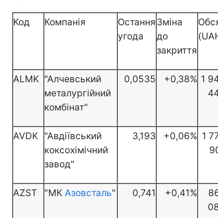
Код
Компанія
Остання
Зміна
Обс
угода
до
(UA
закриття
ALMK
"Алчевський
0,0535
+0,38%
1 9
металургійний
4
комбінат"
AVDK
"Авдіївський
3,193
+0,06%
1 7
коксохімічний
9
завод"
AZST
"МК
Азовсталь
"
0,741
+0,41%
8
0