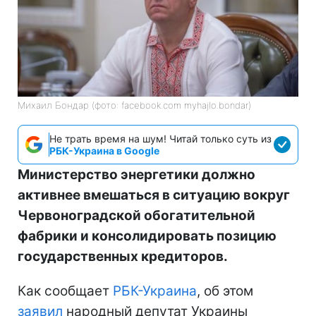
Михаил Бондар (фото: facebook.com myhajlo.bondar)
Не трать время на шум! Читай только суть из
РБК-Украина в Google
Министерство энергетики должно
активнее вмешаться в ситуацию вокруг
Червоноградской обогатительной
фабрики и консолидировать позицию
государственных кредиторов.
Как сообщает
РБК-Украина
, об этом
заявил
народный депутат Украины