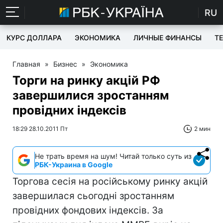
RU
КУРС ДОЛЛАРА
ЭКОНОМИКА
ЛИЧНЫЕ ФИНАНСЫ
T
Главная
»
Бизнес
»
Экономика
Торги на ринку акцій РФ
завершилися зростанням
провідних індексів
18:29 28.10.2011 Пт
2 мин
Не трать время на шум! Читай только суть из
РБК-Украина в Google
Торгова сесія на російському ринку акцій
завершилася сьогодні зростанням
провідних фондових індексів. За