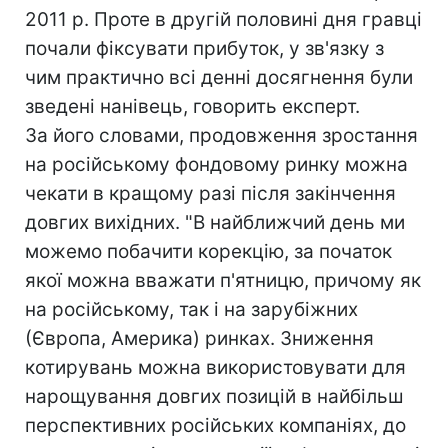
2011 р. Проте в другій половині дня гравці
почали фіксувати прибуток, у зв'язку з
чим практично всі денні досягнення були
зведені нанівець, говорить експерт.
За його словами, продовження зростання
на російському фондовому ринку можна
чекати в кращому разі після закінчення
довгих вихідних. "В найближчий день ми
можемо побачити корекцію, за початок
якої можна вважати п'ятницю, причому як
на російському, так і на зарубіжних
(Європа, Америка) ринках. Зниження
котирувань можна використовувати для
нарощування довгих позицій в найбільш
перспективних російських компаніях, до