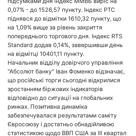
підсумками дня індекс ММВБ виріс на
0,07% - до 1526,57 пункту. Індекс РТС
піднявся до відмітки 1610,32 пункту, що
на 1,09% вище за рівень закриття
попереднього торгового дня. Індекс RTS
Standard додав 0,14%, завершивши день
на відмітці 10401,11 пункту.
Начальник відділу довірчого управління
"Абсолют банку" Іван Фоменко відзначає,
що російські торги сьогодні відкрилися
зростанням біржових індикаторів
відповідно до ситуації на глобальних
ринках. Позитивна динаміка
забезпечувалася результатами саміту
Євросоюзу і достатньо обнадійливою
статистикою щодо ВВП США за III квартал