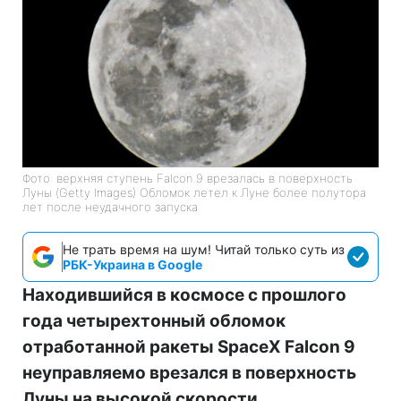
Фото: верхняя ступень Falcon 9 врезалась в поверхность
Луны (Getty Images) Обломок летел к Луне более полутора
лет после неудачного запуска
Не трать время на шум! Читай только суть из
РБК-Украина в Google
Находившийся в космосе с прошлого
года четырехтонный обломок
отработанной ракеты SpaceX Falcon 9
неуправляемо врезался в поверхность
Луны на высокой скорости.