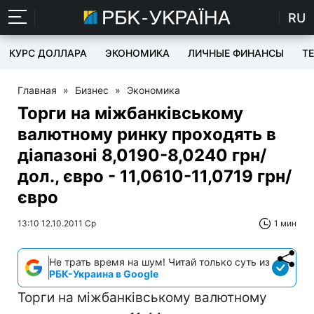
RU
КУРС ДОЛЛАРА
ЭКОНОМИКА
ЛИЧНЫЕ ФИНАНСЫ
T
Главная
»
Бизнес
»
Экономика
Торги на міжбанківському
валютному ринку проходять в
діапазоні 8,0190-8,0240 грн/
дол., євро - 11,0610-11,0719 грн/
євро
13:10 12.10.2011 Ср
1 мин
Не трать время на шум! Читай только суть из
РБК-Украина в Google
Торги на міжбанківському валютному