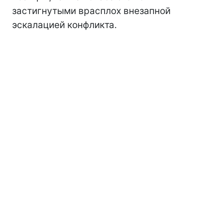
застигнутыми врасплох внезапной
эскалацией конфликта.