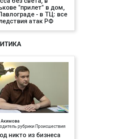
сса без света, в
ькове "прилет" в дом,
 Павлограде - в ТЦ: все
ледствия атак РФ
ИТИКА
 Акимова
одитель рубрики Происшествия
год никто из бизнеса