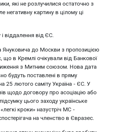
ники, які не розлучилися остаточно з
е негативну картину в цілому ці
і віддалення від ЄС.
а Януковича до Москви з пропозицією
, що в Кремлі очікували від Банкової
лиження з Митним союзом. Нова дата
вно будуть поставлені в пряму
на 25 лютого саміту Україна - ЄС. У
зів щодо договору про асоціацію або
підсумку цього заходу українське
«легкі кроки» назустріч МС -
спостерігача на членство в Євразес.