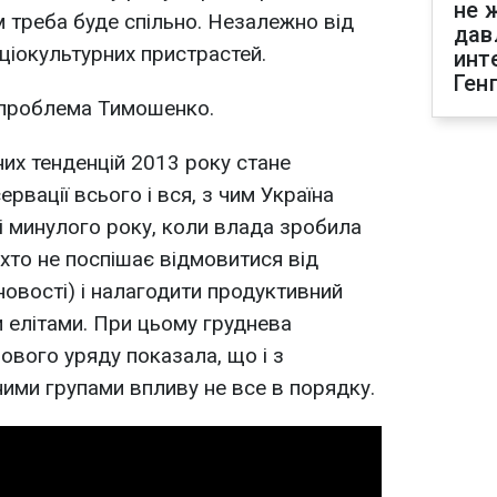
не 
 треба буде спільно. Незалежно від
дав
ціокультурних пристрастей.
инт
Ген
 проблема Тимошенко.
них тенденцій 2013 року стане
вації всього і вся, з чим Україна
ці минулого року, коли влада зробила
іхто не поспішає відмовитися від
новості) і налагодити продуктивний
и елітами. При цьому груднева
ового уряду показала, що і з
ими групами впливу не все в порядку.