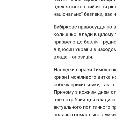
адекватного прийняття ріш
національної безпеки, зак
Вибіркове правосуддя по 
колишньої влади в цілому
призвело до безлічі трудн
відносин України з Заходом 
влада - опозиція.
Наслідки справи Тимошенко
кризи і можливого витка н
собі як прихильники, так і
Причому з кожним днем ст
але потрібний для влади 
актуального політичного про
поданні громадської думки