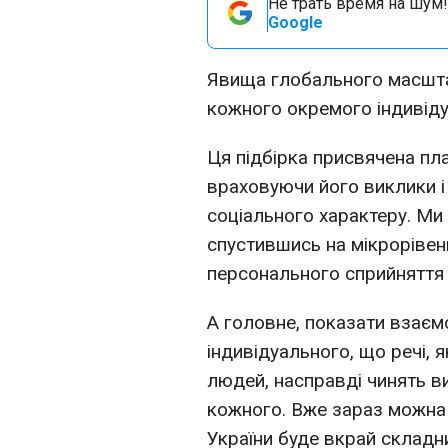
Не трать время на шум!
Google
Явища глобального масшта
кожного окремого індивідуу
Ця підбірка присвячена пла
враховуючи його виклики і
соціального характеру. Ми
спустившись на мікрорівен
персонального сприйняття
А головне, показати взаєм
індивідуального, що речі, 
людей, насправді чинять в
кожного. Вже зараз можна 
України буде вкрай складн