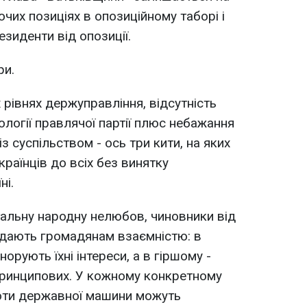
чих позиціях в опозиційному таборі і
зиденти від опозиції.
ри.
 рівнях держуправління, відсутність
еології правлячої партії плюс небажання
з суспільством - ось три кити, на яких
країнців до всіх без винятку
ні.
альну народну нелюбов, чиновники від
ідають громадянам взаємністю: в
орують їхні інтереси, а в гіршому -
ринципових. У кожному конкретному
оти державної машини можуть