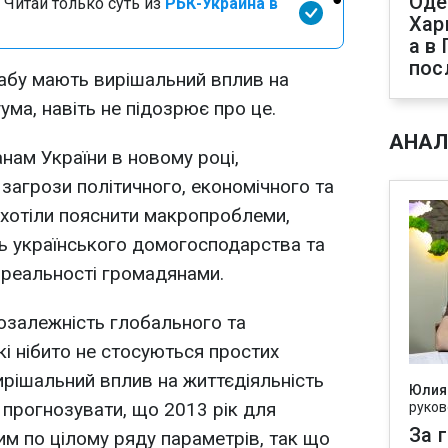
Оде
 Читай только суть из
РБК-Украина в
Хар
а в
пос
бу мають вирішальний вплив на
ма, навіть не підозрює про це.
АНАЛ
нам України в новому році,
 загрози політичного, економічного та
 хотіли пояснити макропроблеми,
ь українського домогосподарства та
 реальності громадянами.
озалежність глобального та
які нібито не стосуються простих
ирішальний вплив на життєдіяльність
Юлия
прогнозувати, що 2013 рік для
руков
За 
им по цілому ряду параметрів, так що