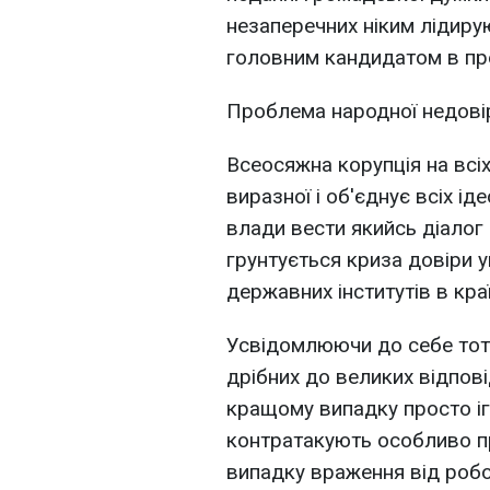
незаперечних ніким лідирую
головним кандидатом в пре
Проблема народної недові
Всеосяжна корупція на всіх
виразної і об'єднує всіх ід
влади вести якийсь діалог і
грунтується криза довіри у
державних інститутів в краї
Усвідомлюючи до себе тот
дрібних до великих відпов
кращому випадку просто ігн
контратакують особливо п
випадку враження від роб