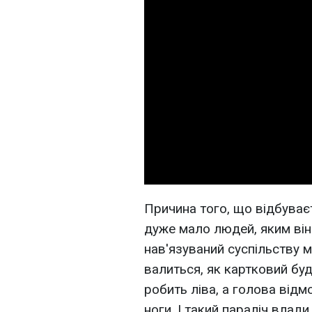
Причина того, що відбуваєт
дуже мало людей, яким він 
нав'язуваний суспільству 
валиться, як картковий буд
робить ліва, а голова відм
ноги. І такий параліч вла