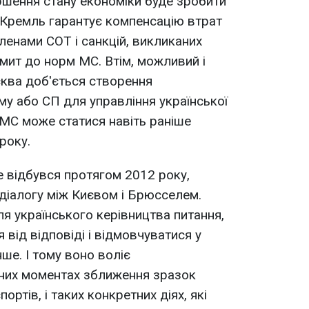
ршення стану економіки буде зробити
 Кремль гарантує компенсацію втрат
членами СОТ і санкцій, викликаних
 мит до норм МС. Втім, можливий і
ква доб'ється створення
у або СП для управління української
 МС може статися навіть раніше
року.
не відбувся протягом 2012 року,
 діалогу між Києвом і Брюсселем.
ля українського керівництва питання,
від відповіді і відмовчуватися у
ше. І тому воно воліє
чних моментах зближення зразок
ртів, і таких конкретних діях, які