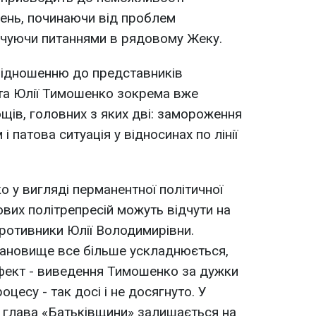
ень, починаючи від проблем
інчуючи питаннями в рядовому Жеку.
відношенню до представників
 та Юлії Тимошенко зокрема вже
ощів, головних з яких дві: замороження
і патова ситуація у відносинах по лінії
 у вигляді перманентної політичної
ових політрепресій можуть відчути на
 противники Юлії Володимирівни.
ановище все більше ускладнюється,
ефект - виведення Тимошенко за дужки
цесу - так досі і не досягнуто. У
 глава «Батьківщини» залишається на