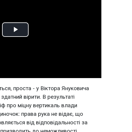
Play
Video
ься, проста - у Віктора Януковича
здатний вірити. В результаті
міф про міцну вертикаль влади
иночок: права рука не відає, що
овляється від відповідальності за
ди призводить до неможливості