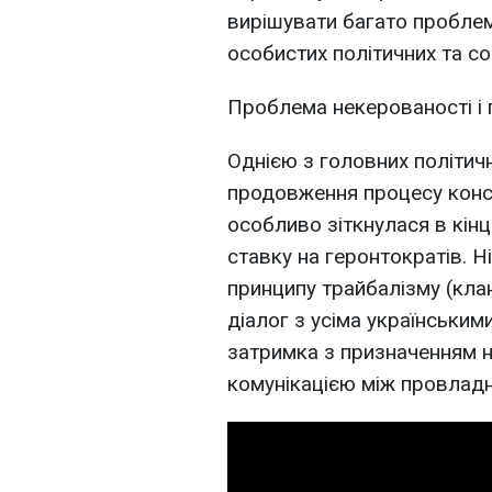
вирішувати багато проблем
особистих політичних та со
Проблема некерованості і
Однією з головних політич
продовження процесу консер
особливо зіткнулася в кін
ставку на геронтократів. Н
принципу трайбалізму (кла
діалог з усіма українським
затримка з призначенням н
комунікацією між провладн