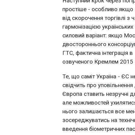
Наступний крок через погі
простіше - особливо якщо
від скорочення торгівлі з 
гармонізацією українських
силовий варіант: якщо Мос
двостороннього консорціум
ГТС, фактична інтеграція в
озвученого Кремлем 2015 
Те, що саміт Україна - ЄС 
свідчить про уповільнення
Європа ставить незручні д
але можливостей ухилятися 
нього залишається все мен
зосереджуватись на техні
введення біометричних паспо