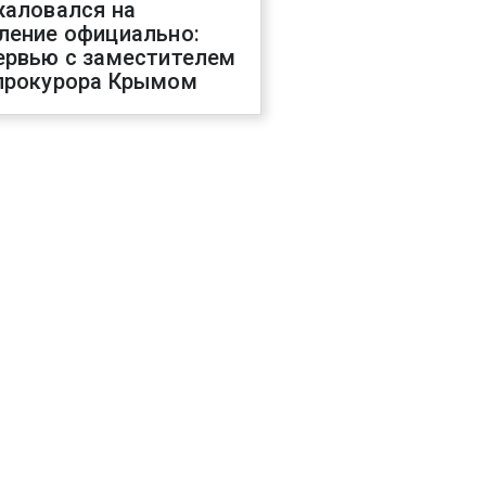
жаловался на
ление официально:
ервью с заместителем
прокурора Крымом