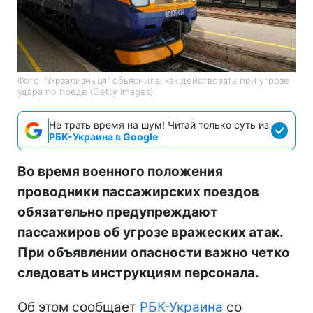
Фото: "Укрзализныця" объяснила, как действовать при угрозе
удара по поеде (Getty Images)
Не трать время на шум! Читай только суть из
РБК-Украина в Google
Во время военного положения
проводники пассажирских поездов
обязательно предупреждают
пассажиров об угрозе вражеских атак.
При объявлении опасности важно четко
следовать инструкциям персонала.
Об этом сообщает
РБК-Украина
со