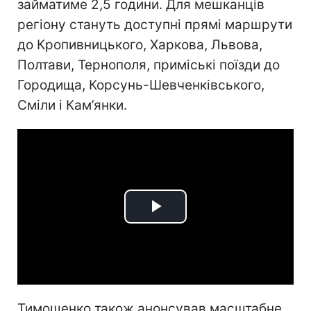
займатиме 2,5 години. Для мешканців
регіону стануть доступні прямі маршрути
до Кропивницького, Харкова, Львова,
Полтави, Тернополя, приміські поїзди до
Городища, Корсунь-Шевченківського,
Сміли і Кам’янки.
Play
Video
Тимошенко також анонсував масштабне