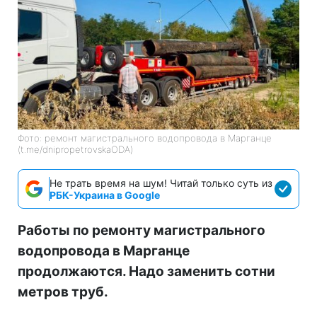
Фото: ремонт магистрального водопровода в Марганце
(t.me/dnipropetrovskaODA)
Не трать время на шум! Читай только суть из
РБК-Украина в Google
Работы по ремонту магистрального
водопровода в Марганце
продолжаются. Надо заменить сотни
метров труб.