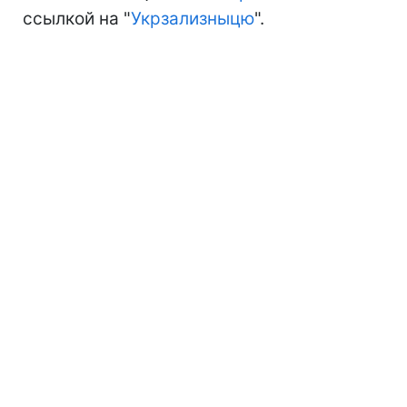
ссылкой на "
Укрзализныцю
".