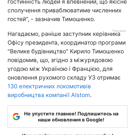
гостинність людей я впевнений, що якісне
сполучення приваблюватиме численних
гостей", - зазначив Тимошенко.
Нагадаємо, раніше заступник керівника
Офісу президента, координатор програми
"Велике будівництво" Кирило Тимошенко
повідомив, що, згідно з міжурядовою
угодою між Україною і Францією, для
оновлення рухомого складу УЗ отримає
130 електричних локомотивів
виробництва компанії Alstom
.
Не упустите главное! Подпишитесь на
наши обновления в Google!