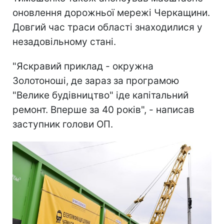
оновлення дорожньої мережі Черкащини.
Довгий час траси області знаходилися у
незадовільному стані.
"Яскравий приклад - окружна
Золотоноші, де зараз за програмою
"Велике будівництво" іде капітальний
ремонт. Вперше за 40 років", - написав
заступник голови ОП.