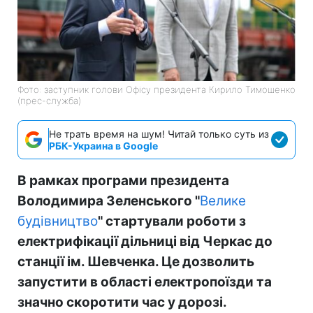
Фото: заступник голови Офісу президента Кирило Тимошенко
(прес-служба)
Не трать время на шум! Читай только суть из
РБК-Украина в Google
В рамках програми президента
Володимира Зеленського "
Велике
будівництво
" стартували роботи з
електрифікації дільниці від Черкас до
станції ім. Шевченка. Це дозволить
запустити в області електропоїзди та
значно скоротити час у дорозі.