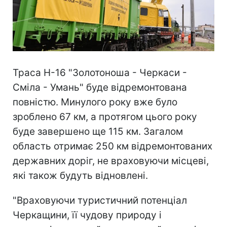
Траса Н-16 "Золотоноша - Черкаси -
Сміла - Умань" буде відремонтована
повністю. Минулого року вже було
зроблено 67 км, а протягом цього року
буде завершено ще 115 км. Загалом
область отримає 250 км відремонтованих
державних доріг, не враховуючи місцеві,
які також будуть відновлені.
"Враховуючи туристичний потенціал
Черкащини, її чудову природу і