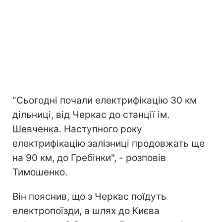
"Сьогодні почали електрифікацію 30 км
дільниці, від Черкас до станції ім.
Шевченка. Наступного року
електрифікацію залізниці продовжать ще
на 90 км, до Гребінки", - розповів
Тимошенко.
Він пояснив, що з Черкас поїдуть
електропоїзди, а шлях до Києва