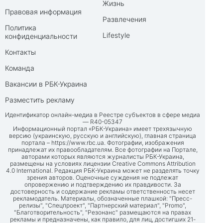
Жизнь
Правовая информация
Развлечения
Политика
Lifestyle
конфиденциальности
Контакты
Команда
Вакансии в РБК-Украина
Разместить рекламу
Идентификатор онлайн-медиа в Реестре субъектов в сфере медиа
— R40-05347
Информационный портал «РБК-Украина» имеет трехязычную
версию (украинскую, русскую и английскую), главная страница
портала –
https://www.rbc.ua
. Фотографии, изображения
принадлежат их правообладателям. Все фотографии на Портале,
авторами которых являются журналисты РБК-Украина,
размещены на условиях лицензии Creative Commons Attribution
4.0 International. Редакция РБК-Украина может не разделять точку
зрения авторов. Оценочные суждения не подлежат
опровержению и подтверждению их правдивости. За
достоверность и содержание рекламы ответственность несет
рекламодатель. Материалы, обозначенные плашкой: "Пресс-
релизы", "Спецпроект", "Партнерский материал", "Promo",
"Благотворительность", "Резонанс" размещаются на правах
рекламы и предназначены, как правило, для лиц, достигших 21-