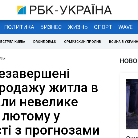
ПОЛИТИКА
БИЗНЕС
ЖИЗНЬ
СПОРТ
WAVE
БСТРЕЛ КИЕВА
DRONE DEALS
ОРМУЗСКИЙ ПРОЛИВ
ВОЙНА В УКРАИ
изы
НОВО
незавершені
продажу житла в
ли невелике
 лютому у
ті з прогнозами