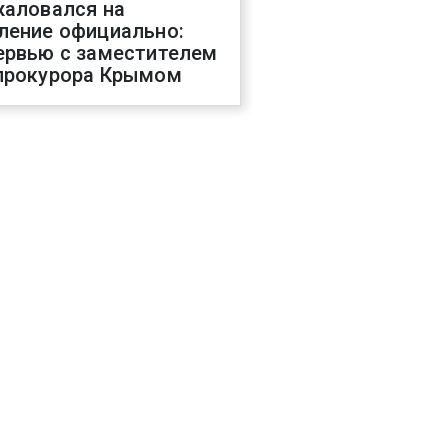
жаловался на
ление официально:
ервью с заместителем
прокурора Крымом