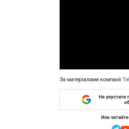
За матеріалами компанії
Te
Не упустите 
об
Или читайте