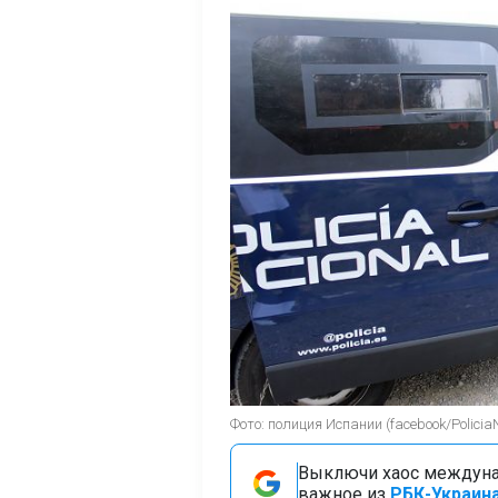
Фото: полиция Испании (facebook/Policia
Выключи хаос междуна
важное из
РБК-Украина