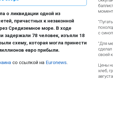
Оккупа
баллист
момен
ла о ликвидации одной из
етей, причастных к незаконной
"Пугать
похолод
рез Средиземное море. В ходе
с сино
и задержали 78 человек, изъяли 18
рыли схему, которая могла принести
"Для ме
сделал
миллионов евро прибыли.
своей 
раина
со ссылкой на
Euronews
.
Цены на
хлеб, г
августа