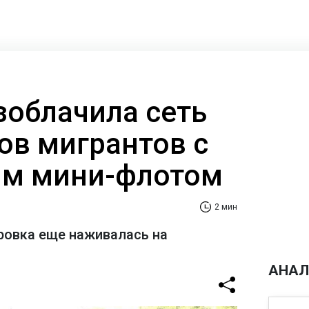
зоблачила сеть
ов мигрантов с
ым мини-флотом
2 мин
ровка еще наживалась на
АНАЛ