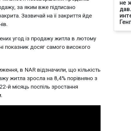
не 
одажу, за яким вже підписано
дав
инт
акрита. Зазвичай на її закриття йде
Ген
ів.
ених угод із продажу житла в лютому
ічні показник досяг самого високого
ження, в NAR відзначили, що кількість
ажу житла зросла на 8,4% порівняно з
22-й місяць поспіль зростання
.