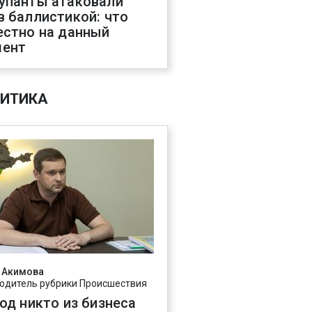
упанты атаковали
в баллистикой: что
естно на данный
ент
ИТИКА
 Акимова
одитель рубрики Происшествия
год никто из бизнеса