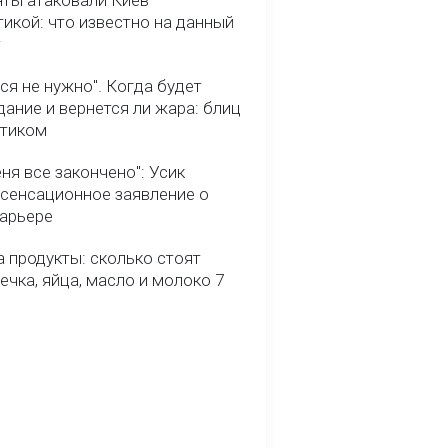
нты атаковали Киев
икой: что известно на данный
т
ся не нужно". Когда будет
ание и вернется ли жара: блиц
птиком
ня все закончено": Усик
 сенсационное заявление о
карьере
 продукты: сколько стоят
речка, яйца, масло и молоко 7