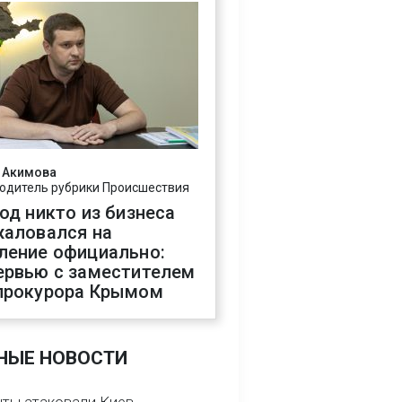
 Акимова
одитель рубрики Происшествия
год никто из бизнеса
жаловался на
ление официально:
ервью с заместителем
прокурора Крымом
НЫЕ НОВОСТИ