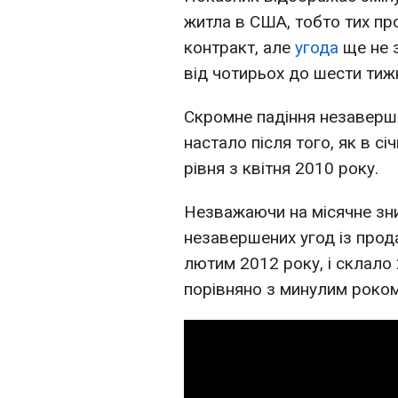
житла в США, тобто тих пр
контракт, але
угода
ще не з
від чотирьох до шести тижн
Скромне падіння незаверш
настало після того, як в с
рівня з квітня 2010 року.
Незважаючи на місячне зни
незавершених угод із прод
лютим 2012 року, і склало 
порівняно з минулим роком