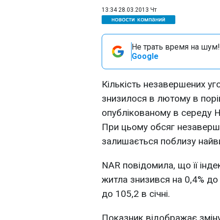
13:34 28.03.2013 Чт
Не трать время на шум!
Google
Кількість незавершених уг
знизилося в лютому в порів
опублікованому в середу На
При цьому обсяг незаверше
залишається поблизу найви
NAR повідомила, що її інд
житла знизився на 0,4% до
до 105,2 в січні.
Показник відображає зміну