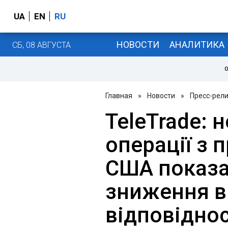
UA
EN
RU
НОВОСТИ
АНАЛИТИКА
СБ, 08 АВГУСТА
О
Главная
»
Новости
»
Пресс-рел
TeleTrade: 
операції з 
США показа
зниження в
відповіднос