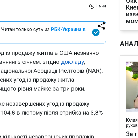
Окк
Кие
1 мин
изв
мом
 Читай только суть из
РБК-Украина в
АНАЛ
од із продажу житла в США незначно
нянні з січнем, згідно
докладу
,
ціональної Асоціації Ріелторів (NAR).
них угод із продажу житла
щого рівня майже за три роки.
екс незавершених угод із продажу
 104,8 в лютому після стрибка на 3,8%
Юлия
руков
За 
 кількості незавершених продажів