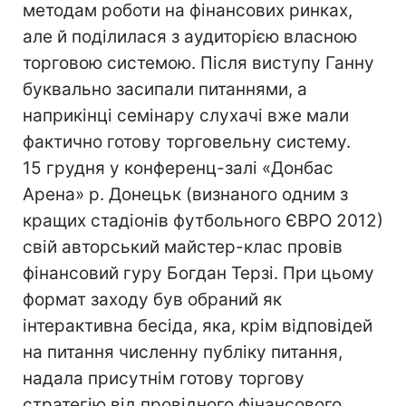
методам роботи на фінансових ринках,
але й поділилася з аудиторією власною
торговою системою. Після виступу Ганну
буквально засипали питаннями, а
наприкінці семінару слухачі вже мали
фактично готову торговельну систему.
15 грудня у конференц-залі «Донбас
Арена» р. Донецьк (визнаного одним з
кращих стадіонів футбольного ЄВРО 2012)
свій авторський майстер-клас провів
фінансовий гуру Богдан Терзі. При цьому
формат заходу був обраний як
інтерактивна бесіда, яка, крім відповідей
на питання численну публіку питання,
надала присутнім готову торгову
стратегію від провідного фінансового