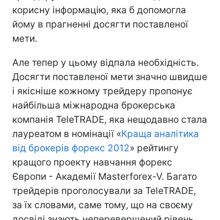
корисну інформацію, яка б допомогла
йому в прагненні досягти поставленої
мети.
Але тепер у цьому відпала необхідність.
Досягти поставленої мети значно швидше
і якісніше кожному трейдеру пропонує
найбільша міжнародна брокерська
компанія TeleTRADE, яка нещодавно стала
лауреатом в номінації «
Краща аналітика
від брокерів форекс 2012
» рейтингу
кращого проекту навчання форекс
Європи - Академії Masterforex-V. Багато
трейдерів проголосували за TeleTRADE,
за їх словами, саме тому, що на своєму
досвіді знають неперевершений рівень