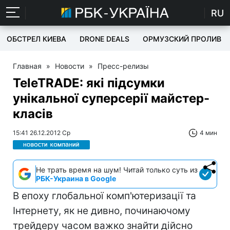
RU
ОБСТРЕЛ КИЕВА
DRONE DEALS
ОРМУЗСКИЙ ПРОЛИВ
Главная
»
Новости
»
Пресс-релизы
TeleTRADE: які підсумки
унікальної суперсерії майстер-
класів
15:41 26.12.2012 Ср
4 мин
Не трать время на шум! Читай только суть из
РБК-Украина в Google
В епоху глобальної комп'ютеризації та
Інтернету, як не дивно, починаючому
трейдеру часом важко знайти дійсно