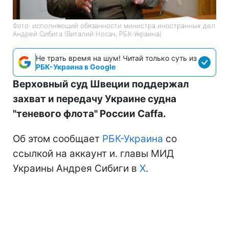
Фото: исполняющий обязанности министра иностранных дел
Андрей Сибига (Виталий Носач, РБК-Украина)
Не трать время на шум! Читай только суть из
РБК-Украина в Google
Верховный суд Швеции поддержал
захват и передачу Украине судна
"теневого флота" России Caffa.
Об этом сообщает
РБК-Украина
со
ссылкой на аккаунт и. главы МИД
Украины Андрея Сибиги в
Х
.