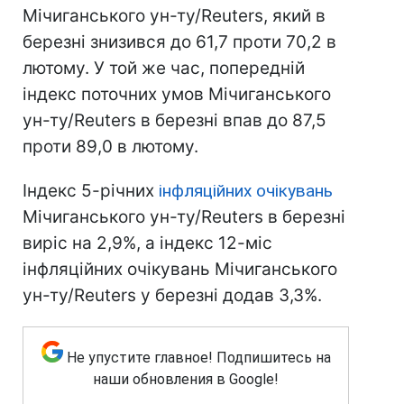
Мічиганського ун-ту/Reuters, який в
березні знизився до 61,7 проти 70,2 в
лютому. У той же час, попередній
індекс поточних умов Мічиганського
ун-ту/Reuters в березні впав до 87,5
проти 89,0 в лютому.
Індекс 5-річних
інфляційних очікувань
Мічиганського ун-ту/Reuters в березні
виріс на 2,9%, а індекс 12-міс
інфляційних очікувань Мічиганського
ун-ту/Reuters у березні додав 3,3%.
Не упустите главное! Подпишитесь на
наши обновления в Google!