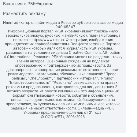
Вакансии в РБК-Украина
Разместить рекламу
Идентификатор онлайн-медиа в Реестре субъектов в сфере медиа
— R40-05347
Информационный портал «РБК-Украина» имеет трехязычную
версию (украинскую, русскую и английскую), главная страница
портала –
https://www.rbc.ua
. Фотографии, изображения
принадлежат их правообладателям. Все фотографии на Портале,
авторами которых являются журналисты РБК-Украина,
размещены на условиях лицензии Creative Commons Attribution
4.0 International. Редакция РБК-Украина может не разделять точку
зрения авторов. Оценочные суждения не подлежат
опровержению и подтверждению их правдивости. За
достоверность и содержание рекламы ответственность несет
рекламодатель. Материалы, обозначенные плашкой: "Пресс-
релизы", "Спецпроект", "Партнерский материал", "Promo",
"Благотворительность", "Резонанс" размещаются на правах
рекламы и предназначены, как правило, для лиц, достигших 21-
летнего возраста. «Новости компании» – это информационный
формат, охватывающий новости, события и объявления,
связанные с деятельностью компаний, базирующиеся на
прессрелизах, выпускаемых самими компаниями, и за которые
редакция не несет ответственности. Онлайн-медиа «РБК-
Украина» предназначено для лиц от 21 года.
© ООО «УБТ», 2006-2026.