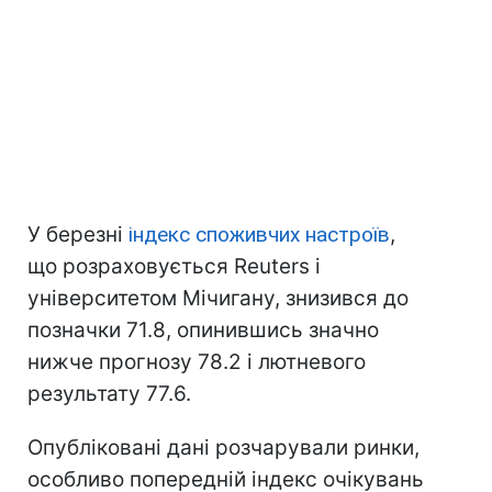
У березні
індекс споживчих настроїв
,
що розраховується Reuters і
університетом Мічигану, знизився до
позначки 71.8, опинившись значно
нижче прогнозу 78.2 і лютневого
результату 77.6.
Опубліковані дані розчарували ринки,
особливо попередній індекс очікувань