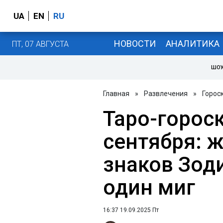
UA
EN
RU
НОВОСТИ
АНАЛИТИКА
ПТ, 07 АВГУСТА
ШОУ
Главная
»
Развлечения
»
Горос
Таро-гороск
сентября: ж
знаков Зод
один миг
16:37 19.09.2025 Пт