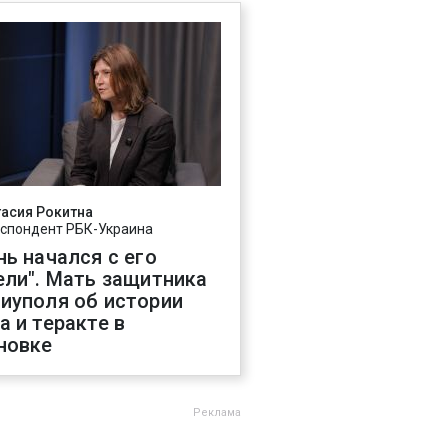
асия Рокитна
спондент РБК-Украина
нь начался с его
ели". Мать защитника
иуполя об истории
а и теракте в
новке