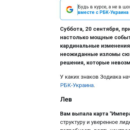
Будь в курсе, а не в ш
вместе с РБК-Украина 
Суббота, 20 сентября, п
настолько мощные событ
кардинальные изменения.
неожиданные изломы сю
решения, которые невоз
У каких знаков Зодиака на
РБК-Украина
.
Лев
Вам выпала карта "Импера
структуру и уверенное лид