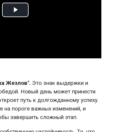
Play
Video
ка Жезлов".
Это знак выдержки и
обедой. Новый день может принести
откроет путь к долгожданному успеху.
те на пороге важных изменений, и
тобы завершить сложный этап.
 собственную настойчивость. То, что