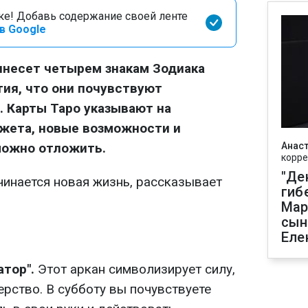
оке! Добавь содержание своей ленте
в Google
ринесет четырем знакам Зодиака
ия, что они почувствуют
 Карты Таро указывают на
жета, новые возможности и
можно отложить.
Анаст
корре
"Де
чинается новая жизнь, рассказывает
гиб
Мар
сын
Еле
тор".
Этот аркан символизирует силу,
ерство. В субботу вы почувствуете