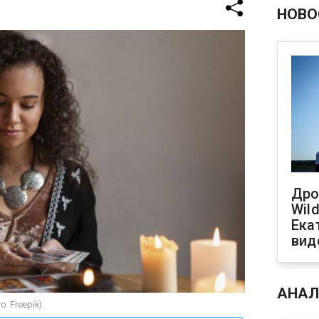
НОВО
Дро
Wild
Ека
вид
АНАЛ
: Freepik)