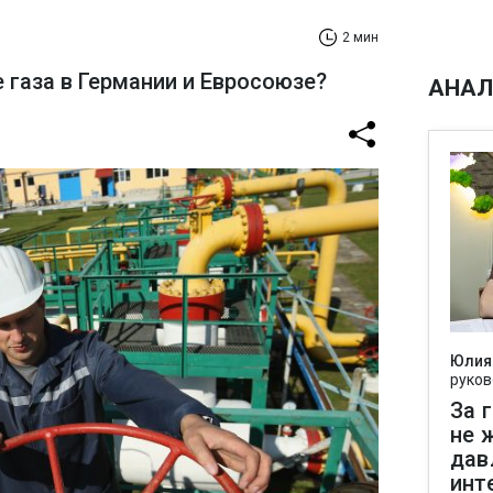
2 мин
 газа в Германии и Евросоюзе?
АНАЛ
Юлия
руков
За 
не 
дав
инт