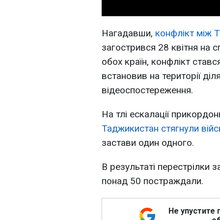
Нагадавши,
конфлікт між 
загострився 28 квітня на с
обох країн, конфлікт ставс
встановив на території діл
відеоспостереження.
На тлі ескалації прикордо
Таджикистан стягнули війс
застави один одного.
В результаті перестрілки 
понад 50 постраждали.
Не упустите 