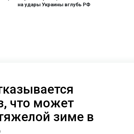
тказывается
з, что может
 тяжелой зиме в
o