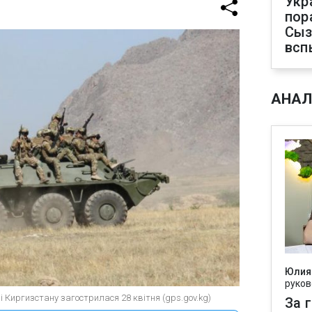
Укр
пор
Сыз
всп
АНАЛ
Юлия
руков
 і Киргизстану загострилася 28 квітня (gps.gov.kg)
За 