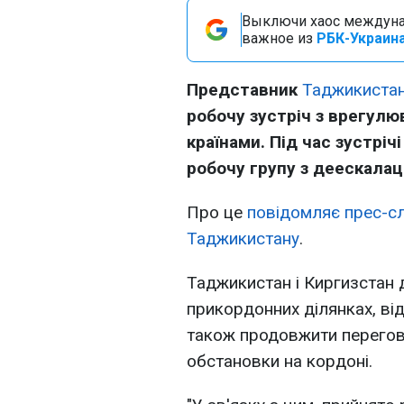
Выключи хаос междуна
важное из
РБК-Украина
Представник
Таджикистан
робочу зустріч з врегулю
країнами. Під час зустрі
робочу групу з деескалаці
Про це
повідомляє прес-сл
Таджикистану
.
Таджикистан і Киргизстан 
прикордонних ділянках, відв
також продовжити перегово
обстановки на кордоні.