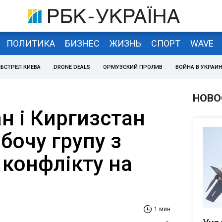
ПОЛИТИКА
БИЗНЕС
ЖИЗНЬ
СПОРТ
WAVE
БСТРЕЛ КИЕВА
DRONE DEALS
ОРМУЗСКИЙ ПРОЛИВ
ВОЙНА В УКРАИ
НОВО
н і Киргизстан
бочу групу з
 конфлікту на
1 мин