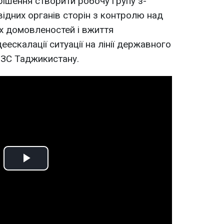
 рішення створити робочу групу з-
відних органів сторін з контролю над
их домовленостей і вжиття
еескалації ситуації на лінії державного
МЗС Таджикистану.
Play
Video