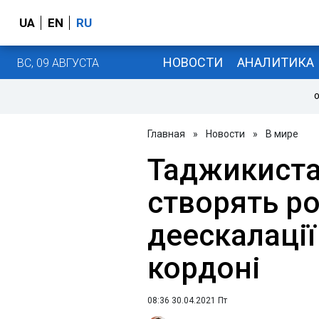
UA
EN
RU
НОВОСТИ
АНАЛИТИКА
ВС, 09 АВГУСТА
О
Главная
»
Новости
»
В мире
Таджикиста
створять ро
деескалації
кордоні
08:36 30.04.2021 Пт