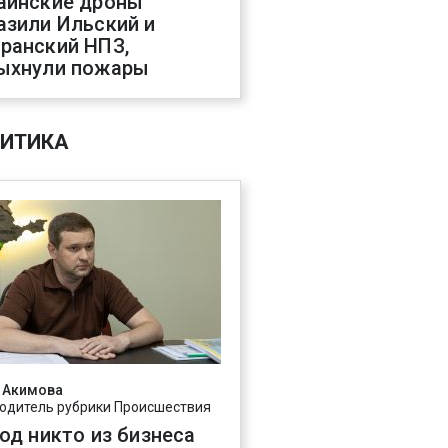
аинские дроны
азили Ильский и
ранский НПЗ,
ыхнули пожары
ИТИКА
 Акимова
одитель рубрики Происшествия
год никто из бизнеса