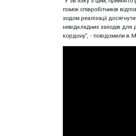
"У зв'язку з цим, прийнято
поміж співробітників відпо
ходом реалізації досягнут
невідкладних заходів для д
кордону", - повідомили в 