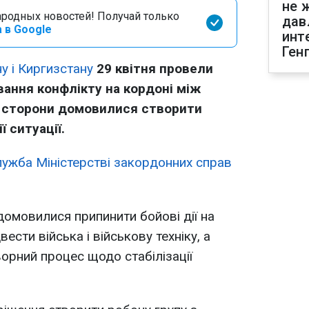
не 
родных новостей! Получай только
дав
 в Google
инт
Ген
у і Киргизстану
29 квітня провели
вання конфлікту на кордоні між
чі сторони домовилися створити
ї ситуації.
ужба Міністерстві закордонних справ
домовилися припинити бойові дії на
ести війська і військову техніку, а
рний процес щодо стабілізації