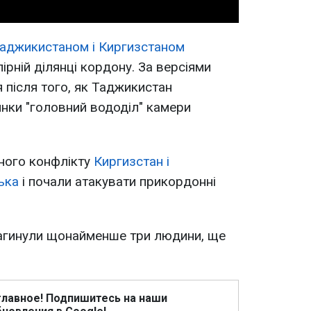
Таджикистаном і Киргизстаном
пірній ділянці кордону. За версіями
я після того, як Таджикистан
янки "головний вододіл" камери
нного конфлікту
Киргизстан і
ька
і почали атакувати прикордонні
загинули щонайменше три людини, ще
главное! Подпишитесь на наши