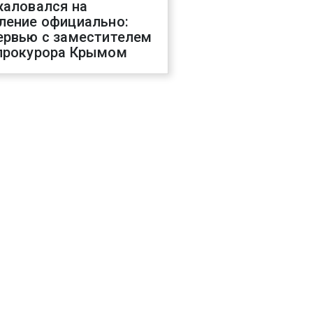
жаловался на
ление официально:
ервью с заместителем
прокурора Крымом