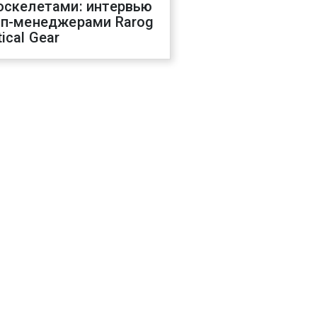
оскелетами: интервью
оп-менеджерами Rarog
ical Gear