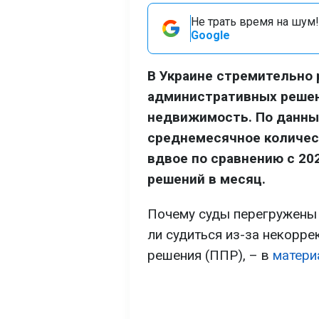
Не трать время на шум!
Google
В Украине стремительно 
административных решени
недвижимость. По данны
среднемесячное количес
вдвое по сравнению с 20
решений в месяц.
Почему суды перегружены 
ли судиться из-за некорре
решения (ППР), – в
матери