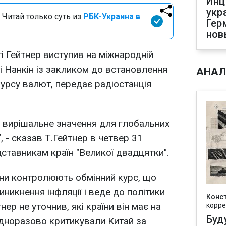
Инц
укр
 Читай только суть из
РБК-Украина в
Гер
нов
і Гейтнер виступив на міжнародній
ті Нанкін із закликом до встановлення
АНАЛ
курсу валют, передає радіостанція
є вирішальне значення для глобальних
, - сказав Т.Гейтнер в четвер 31
ставникам країн "Великої двадцятки".
аїни контролюють обмінний курс, що
никнення інфляції і веде до політики
Конс
нер не уточнив, які країни він має на
корре
Буд
одноразово критикували Китай за