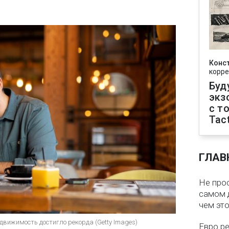
Конс
корре
Буд
экз
с т
Tact
ГЛАВ
Не про
самом 
чем эт
едвижимость достигло рекорда (Getty Images)
Евро ре