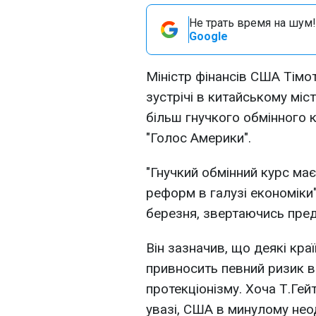
Не трать время на шум!
Google
Міністр фінансів США Тімот
зустрічі в китайському міс
більш гнучкого обмінного 
"Голос Америки".
"Гнучкий обмінний курс ма
реформ в галузі економіки"
березня, звертаючись пред
Він зазначив, що деякі кр
привносить певний ризик ви
протекціонізму. Хоча Т.Гейт
увазі, США в минулому не