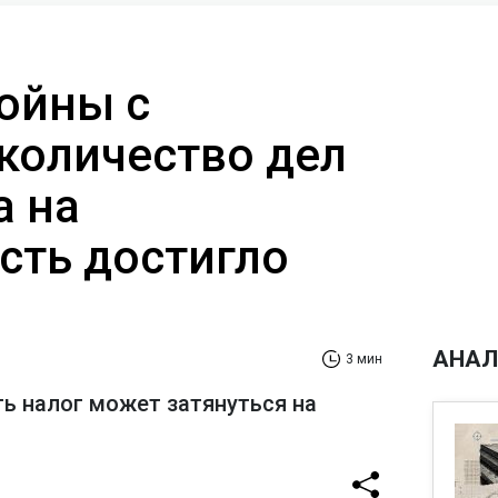
ойны с
 количество дел
а на
ть достигло
АНАЛ
3 мин
ь налог может затянуться на