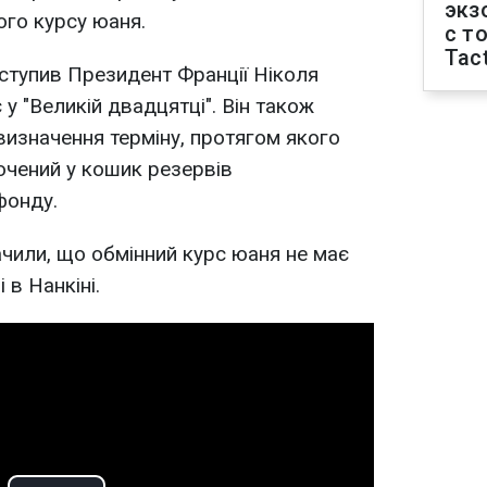
экз
го курсу юаня.
с т
Tact
ступив Президент Франції Ніколя
 у "Великій двадцятці". Він також
визначення терміну, протягом якого
ючений у кошик резервів
фонду.
чили, що обмінний курс юаня не має
 в Нанкіні.