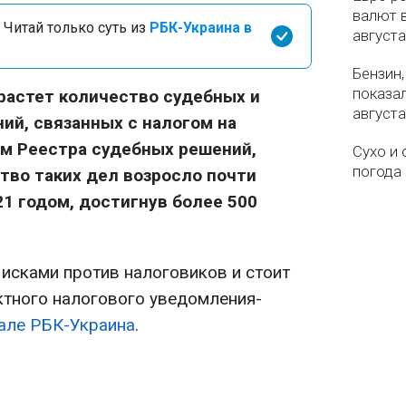
валют в
 Читай только суть из
РБК-Украина в
августа
Бензин,
показа
растет количество судебных и
августа
й, связанных с налогом на
м Реестра судебных решений,
Сухо и 
погода 
тво таких дел возросло почти
21 годом, достигнув более 500
исками против налоговиков и стоит
ктного налогового уведомления-
але РБК-Украина
.