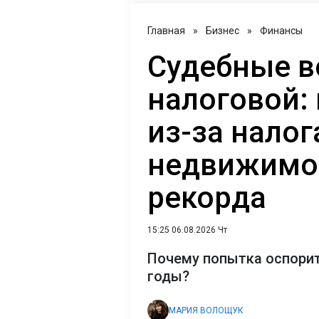
Главная
»
Бизнес
»
Финансы
Судебные в
налоговой:
из-за налог
недвижимос
рекорда
15:25 06.08.2026 Чт
Почему попытка оспорит
годы?
МАРИЯ ВОЛОЩУК