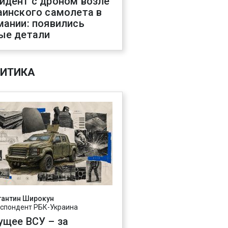
идент с дроном возле
аинского самолета в
мании: появились
ые детали
ИТИКА
тантин Широкун
спондент РБК-Украина
ущее ВСУ – за