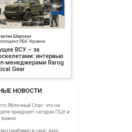
тантин Широкун
спондент РБК-Украина
ущее ВСУ – за
оскелетами: интервью
оп-менеджерами Rarog
ical Gear
НЫЕ НОВОСТИ
сто Яблочный Спас: что на
деле празднует сегодня ПЦУ и
о важно
зко прибавил в цене: курс