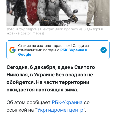
Фото: в "Укргидрометцентре" дали прогноз на 6 декабря в
Украине (Getty Images)
Стихия не застанет врасплох! Следи за
изменениями погоды с
РБК-Украина в
Google
Сегодня, 6 декабря, в день Святого
Николая, в Украине без осадков не
обойдется. На части территории
ожидается настоящая зима.
Об этом сообщает
РБК-Украина
со
ссылкой на "
Укргидрометцентр
".