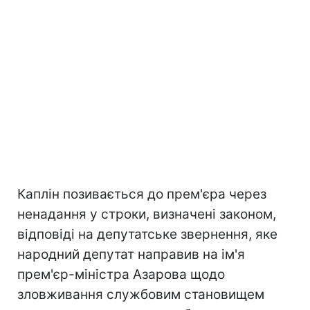
Каплін позивається до прем'єра через
ненадання у строки, визначені законом,
відповіді на депутатське звернення, яке
народний д
епутат направив на ім'я
прем'єр-міністра Азарова щодо
зловживання службовим становищем