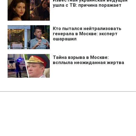
Главная
»
Жизнь
»
Общество
Коломойского будут судить за
овладение 9,2 млрд грн
ПриватБанка