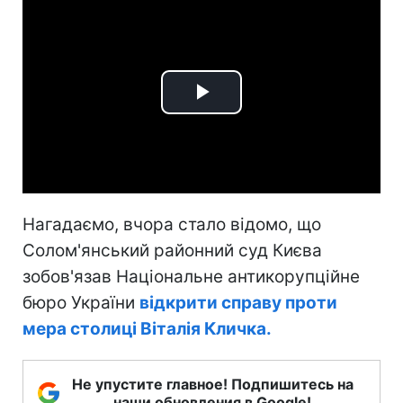
Play
Video
Нагадаємо, вчора стало відомо, що
Солом'янський районний суд Києва
зобов'язав Національне антикорупційне
бюро України
відкрити справу проти
мера столиці Віталія Кличка.
Не упустите главное! Подпишитесь на
наши обновления в Google!