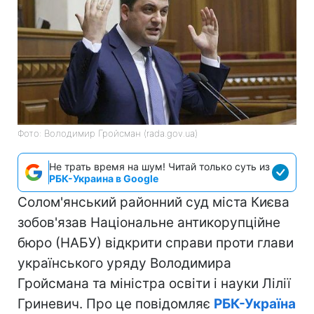
Фото: Володимир Гройсман (rada.gov.ua)
Не трать время на шум! Читай только суть из
РБК-Украина в Google
Солом'янський районний суд міста Києва
зобов'язав Національне антикорупційне
бюро (НАБУ) відкрити справи проти глави
українського уряду Володимира
Гройсмана та міністра освіти і науки Лілії
Гриневич. Про це повідомляє
РБК-Україна