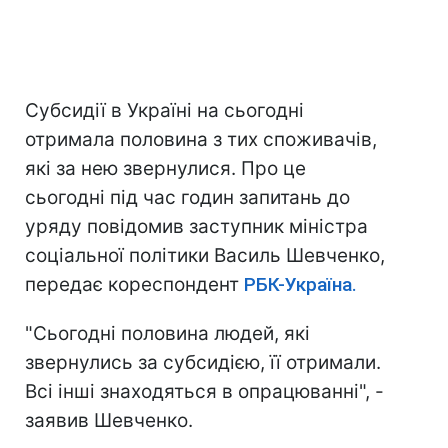
Субсидії в Україні на сьогодні
отримала половина з тих споживачів,
які за нею звернулися. Про це
сьогодні під час годин запитань до
уряду повідомив заступник міністра
соціальної політики Василь Шевченко,
передає кореспондент
РБК-Україна.
"Сьогодні половина людей, які
звернулись за субсидією, її отримали.
Всі інші знаходяться в опрацюванні", -
заявив Шевченко.