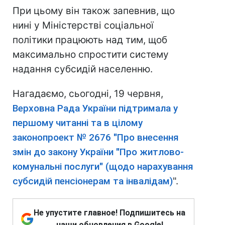
При цьому він також запевнив, що
нині у Міністерстві соціальної
політики працюють над тим, щоб
максимально спростити систему
надання субсидій населенню.
Нагадаємо, сьогодні, 19 червня,
Верховна Рада України підтримала у
першому читанні та в цілому
законопроект № 2676 "Про внесення
змін до закону України "Про житлово-
комунальні послуги" (щодо нарахування
субсидій пенсіонерам та інвалідам)
".
Не упустите главное! Подпишитесь на
наши обновления в Google!