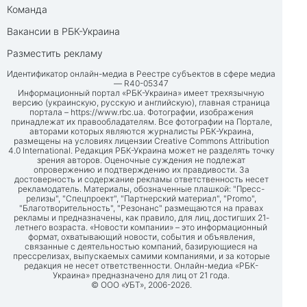
Команда
Вакансии в РБК-Украина
Разместить рекламу
Идентификатор онлайн-медиа в Реестре субъектов в сфере медиа
— R40-05347
Информационный портал «РБК-Украина» имеет трехязычную
версию (украинскую, русскую и английскую), главная страница
портала –
https://www.rbc.ua
. Фотографии, изображения
принадлежат их правообладателям. Все фотографии на Портале,
авторами которых являются журналисты РБК-Украина,
размещены на условиях лицензии Creative Commons Attribution
4.0 International. Редакция РБК-Украина может не разделять точку
зрения авторов. Оценочные суждения не подлежат
опровержению и подтверждению их правдивости. За
достоверность и содержание рекламы ответственность несет
рекламодатель. Материалы, обозначенные плашкой: "Пресс-
релизы", "Спецпроект", "Партнерский материал", "Promo",
"Благотворительность", "Резонанс" размещаются на правах
рекламы и предназначены, как правило, для лиц, достигших 21-
летнего возраста. «Новости компании» – это информационный
формат, охватывающий новости, события и объявления,
связанные с деятельностью компаний, базирующиеся на
прессрелизах, выпускаемых самими компаниями, и за которые
редакция не несет ответственности. Онлайн-медиа «РБК-
Украина» предназначено для лиц от 21 года.
© ООО «УБТ», 2006-2026.