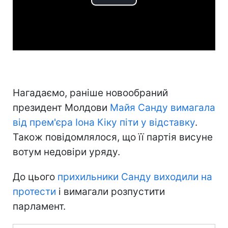
Play
Video
Нагадаємо, раніше новообраний
президент Молдови
Майя Санду вимагала
від прем'єра Іона Кіку піти у відставку
.
Також повідомлялося, що її партія висуне
вотум недовіри уряду.
До цього
прихильники Санду виходили на
протести
і вимагали розпустити
парламент.