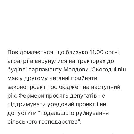
Повідомляється, що близько 11:00 сотні
аграгріїв висунулися на тракторах до
будівлі парламенту Молдови. Сьогодні він
має у другому читанні прийняти
законопроект про бюджет на наступний
рік. Фермери просять депутатів не
підтримувати урядовий проект і не
допустити "подальшого руйнування
сільського господарства".