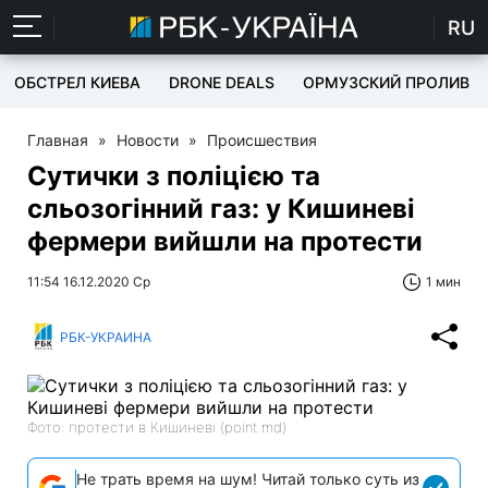
RU
ОБСТРЕЛ КИЕВА
DRONE DEALS
ОРМУЗСКИЙ ПРОЛИВ
Главная
»
Новости
»
Происшествия
Сутички з поліцією та
сльозогінний газ: у Кишиневі
фермери вийшли на протести
11:54 16.12.2020 Ср
1 мин
РБК-УКРАИНА
Фото: протести в Кишиневі (point.md)
Не трать время на шум! Читай только суть из