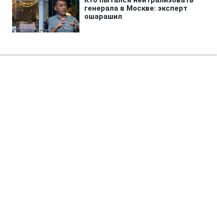
Главная
»
Новости
»
Политика
Строительство 15 военных
кораблей в честь Трампа могут
стоить почти 300 млрд
долларов, - NYT
00:53 06.08.2026 Чт
2 мин
Что известно о стоимости кораблей,
которые планируют назвать в честь
Трампа?