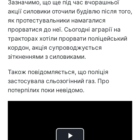
Зазначимо, що ще під час вчорашньої
акції силовики оточили будівлю після того,
як протестувальники намагалися
прорватися до неї. Сьогодні аграрії на
тракторах хотіли прорвати поліцейський
кордон, акція супроводжується
зіткненнями з силовиками.
Також повідомляється, що поліція
застосувала сльозогінний газ. Про
потерпілих поки невідомо.