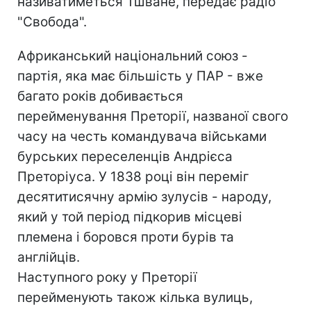
називатиметься Тшване, передає радіо
"Свобода".
Африканський національний союз -
партія, яка має більшість у ПАР - вже
багато років добивається
перейменування Преторії, названої свого
часу на честь командувача військами
бурських переселенців Андрієса
Преторіуса. У 1838 році він переміг
десятитисячну армію зулусів - народу,
який у той період підкорив місцеві
племена і боровся проти бурів та
англійців.
Наступного року у Преторії
перейменують також кілька вулиць,