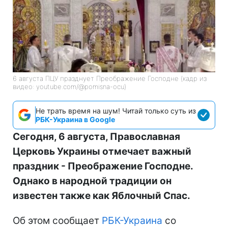
6 августа ПЦУ празднует Преображение Господне (кадр из
видео: youtube.com/@pomisna-ocu)
Не трать время на шум! Читай только суть из
РБК-Украина в Google
Сегодня, 6 августа, Православная
Церковь Украины отмечает важный
праздник - Преображение Господне.
Однако в народной традиции он
известен также как Яблочный Спас.
Об этом сообщает
РБК-Украина
со