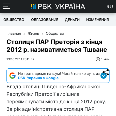
RU
ОБЩЕСТВО
ОБРАЗОВАНИЕ
ДЕНЬГИ
ИЗМЕНЕНИЯ
Главная
»
Жизнь
»
Общество
Столиця ПАР Преторія з кінця
2012 р. називатиметься Тшване
13:16 22.11.2011 Вт
1 мин
Не трать время на шум! Читай только суть из
РБК-Украина в Google
Влада столиці Південно-Африканської
Республіки Преторії вирішила
перейменувати місто до кінця 2012 року.
За рік адміністративна столиця ПАР