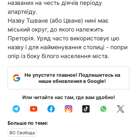
названих на честь діячів періоду
апартеїду.
Назву Тшване (або Цване) нині має
міський округ, до якого належить
Преторія. Уряд часто використовує цю
назву і для найменування столиці - попри
опір із боку білого населення міста.
Не упустите главное! Подпишитесь на
наши обновления в Google!
Или читайте нас там, где вам удобно!
Больше по теме:
ВО Свобода