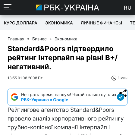
RU
КУРС ДОЛЛАРА
ЭКОНОМИКА
ЛИЧНЫЕ ФИНАНСЫ
T
Главная
»
Бизнес
»
Экономика
Standard&Рoors підтвердило
рейтинг Інтерпайп на рівні В+/
негативний.
13:55 01.08.2008 Пт
1 мин
Не трать время на шум! Читай только суть из
РБК-Украина в Google
Рейтингове агентство Standard&Рoors
провело аналіз корпоративного рейтингу
трубно-колісної компанії Інтерпайп і