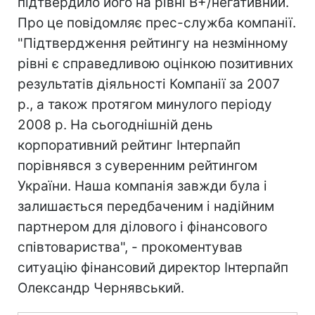
підтвердило його на рівні В+/негативний.
Про це повідомляє прес-служба компанії.
"Підтвердження рейтингу на незмінному
рівні є справедливою оцінкою позитивних
результатів діяльності Компанії за 2007
р., а також протягом минулого періоду
2008 р. На сьогоднішній день
корпоративний рейтинг Інтерпайп
порівнявся з суверенним рейтингом
України. Наша компанія завжди була і
залишається передбаченим і надійним
партнером для ділового і фінансового
співтовариства", - прокоментував
ситуацію фінансовий директор Інтерпайп
Олександр Чернявський.