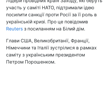
Лідери провідних країн Заходу, які беруть
участь у саміті НАТО, підтримали ідею
посилити санкції проти Росії за її роль в
українській кризі. Про це повідомив
Reuters
з посиланням на Білий дім.
Глави США, Великобританії, Франції,
Німеччини та Італії зустрілися в рамках
саміту з українським президентом
Петром Порошенком.