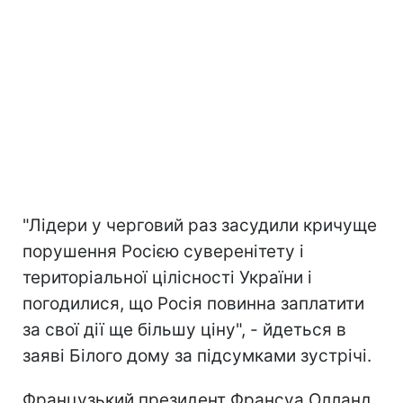
"Лідери у черговий раз засудили кричуще
порушення Росією суверенітету і
територіальної цілісності України і
погодилися, що Росія повинна заплатити
за свої дії ще більшу ціну", - йдеться в
заяві Білого дому за підсумками зустрічі.
Французький президент Франсуа Олланд