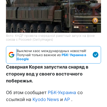
Фото: КНДР провела очередной ракетный запуск на фоне
союза с Россией (GettyImages)
Выключи хаос международных новостей!
Получай только важное из
РБК-Украина в
Google
Северная Корея запустила снаряд в
сторону вод у своего восточного
побережья.
Об этом сообщает
РБК-Украина
со
ссылкой на
Kyodo News
и
АР
.