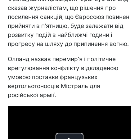
сказав журналістам, що рішення про
посилення санкцій, що Євросоюз повинен
прийняти в п'ятницю, буде залежати від
розвитку подій в найближчі години і
прогресу на шляху до припинення вогню.
Олланд назвав перемир'я і політичне
врегулювання конфлікту відкладеною
умовою поставки французьких
вертольотоносців Містраль для
російської армії.