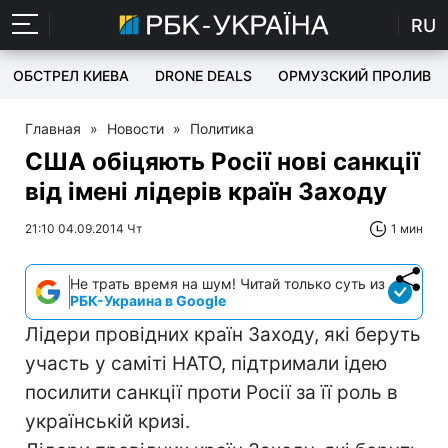
RU
ОБСТРЕЛ КИЕВА
DRONE DEALS
ОРМУЗСКИЙ ПРОЛИВ
Главная
»
Новости
»
Политика
США обіцяють Росії нові санкції
від імені лідерів країн Заходу
21:10 04.09.2014 Чт
1 мин
Не трать время на шум! Читай только суть из
РБК-Украина в Google
Лідери провідних країн Заходу, які беруть
участь у саміті НАТО, підтримали ідею
посилити санкції проти Росії за її роль в
українській кризі.