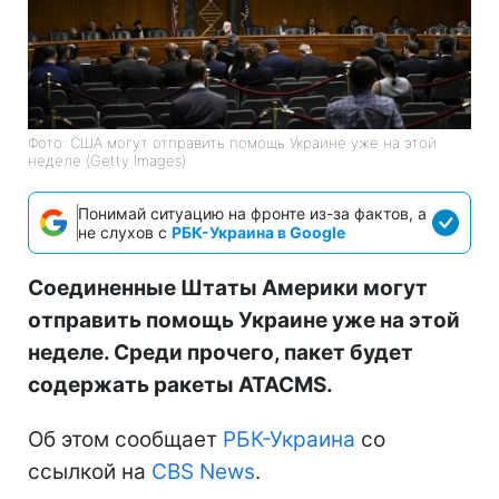
Фото: США могут отправить помощь Украине уже на этой
неделе (Getty Images)
Понимай ситуацию на фронте из-за фактов, а
не слухов с
РБК-Украина в Google
Соединенные Штаты Америки могут
отправить помощь Украине уже на этой
неделе. Среди прочего, пакет будет
содержать ракеты ATACMS.
Об этом сообщает
РБК-Украина
со
ссылкой на
CBS News
.