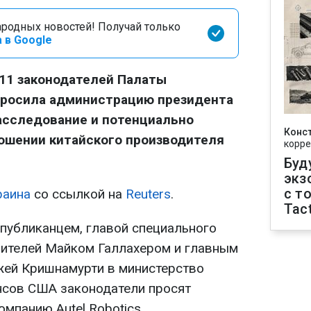
родных новостей! Получай только
 в Google
 11 законодателей Палаты
росила администрацию президента
асследование и потенциально
Конс
ошении китайского производителя
корре
Буд
экз
с т
раина
со ссылкой на
Reuters
.
Tact
спубликанцем, главой специального
вителей Майком Галлахером и главным
жей Кришнамурти в министерство
нсов США законодатели просят
мпанию Autel Robotics.