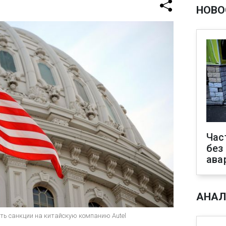
НОВО
Час
без
ава
АНАЛ
ть санкции на китайскую компанию Autel