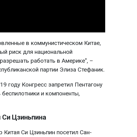
Video
товленные в коммунистическом Китае,
ый риск для национальной
 разрешать работать в Америке", –
спубликанской партии Элиза Стефаник.
019 году Конгресс запретил Пентагону
ь беспилотники и компоненты,
 Си Цзиньпина
р Китая Си Цзиньпин посетил Сан-