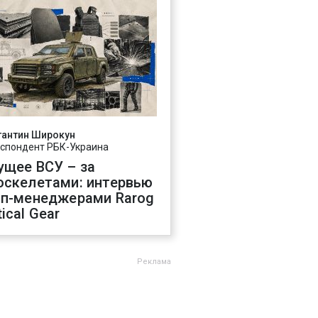
тантин Широкун
спондент РБК-Украина
ущее ВСУ – за
оскелетами: интервью
оп-менеджерами Rarog
ical Gear