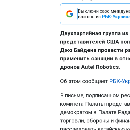
Выключи хаос междуна
важное из
РБК-Украина
Двухпартийная группа из
представителей США поп
Джо Байдена провести р
применить санкции в отн
дронов Autel Robotics.
Об этом сообщает
РБК-Ук
В письме, подписанном ре
комитета Палаты предста
демократом в Палате Рад
торговли, обороны и фина
расследовать китайскую ко