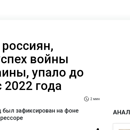
 россиян,
успех войны
аины, упало до
 2022 года
2 мин
 был зафиксирован на фоне
АНАЛ
грессоре