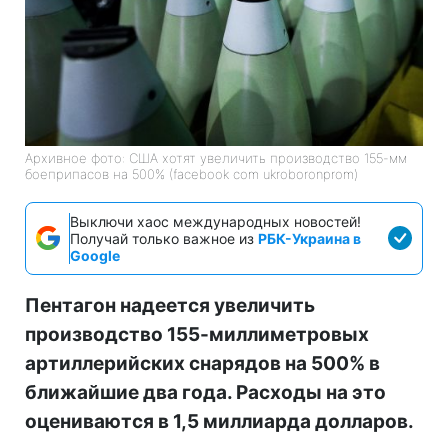
Архивное фото: США хотят увеличить производство 155-мм
боеприпасов на 500% (facebook com ukroboronprom)
Выключи хаос международных новостей!
Получай только важное из
РБК-Украина в
Google
Пентагон надеется увеличить
производство 155-миллиметровых
артиллерийских снарядов на 500% в
ближайшие два года. Расходы на это
оцениваются в 1,5 миллиарда долларов.