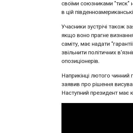
своїми союзниками "тиск" 
в цій південноамериканській
Учасники зустрічі також з
якщо воно прагне визнанн
саміту, має надати "гаранті
звільнити політичних в'язн
опозиціонерів.
Наприкінці лютого чинний
заявив про рішення висува
Наступний президент має к