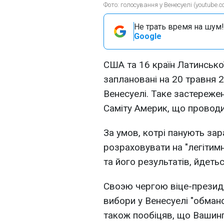
Фото: голосування у Венесуелі (youtube
Не трать время на шум!
Google
США та 16 країн Латинсько
заплановані на 20 травня 
Венесуелі. Таке застережен
Саміту Америк, що проводи
За умов, котрі панують зар
розраховувати на "легітимн
та його результатів, йдетьс
Своэю чергою віце-презид
вибори у Венесуелі "обмано
також пообіцяв, що Вашингт