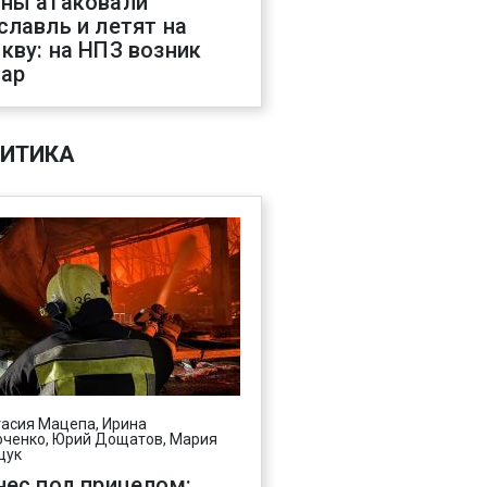
ны атаковали
славль и летят на
кву: на НПЗ возник
ар
ИТИКА
асия Мацепа, Ирина
ченко, Юрий Дощатов, Мария
щук
нес под прицелом: