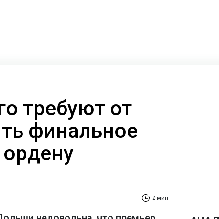
го требуют от
ять финальное
 ордену
2 мин
Польши недовольна, что премьер