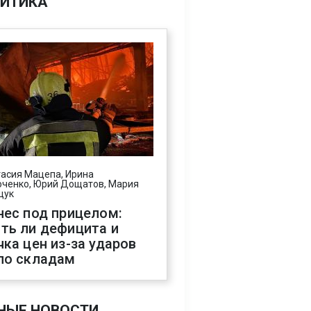
ИТИКА
асия Мацепа, Ирина
ченко, Юрий Дощатов, Мария
щук
нес под прицелом:
ть ли дефицита и
чка цен из-за ударов
по складам
НЫЕ НОВОСТИ