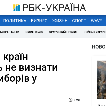
ПОЛИТИКА
БИЗНЕС
ЖИЗНЬ
СПОРТ
WAVE
БСТРЕЛ КИЕВА
DRONE DEALS
ОРМУЗСКИЙ ПРОЛИВ
ВОЙНА В УКРАИ
НОВО
 країн
 не визнати
иборів у
2 мин