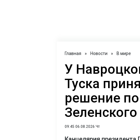
Главная
»
Новости
»
В мире
У Навроцко
Туска прин
решение по
Зеленского
09:45 06.08.2026 Чт
Канцелярия президента 