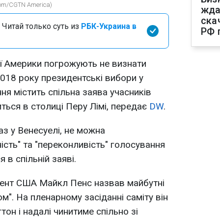
.com/CGTN America)
жда
ска
 Читай только суть из
РБК-Украина в
РФ 
ї Америки погрожують не визнати
2018 року президентські вибори у
ня містить спільна заява учасників
ться в столиці Перу Лімі, передає
DW
.
аз у Венесуелі, не можна
ість" та "переконливість" голосування
я в спільній заяві.
ент США Майкл Пенс назвав майбутні
м". На пленарному засіданні саміту він
он і надалі чинитиме спільно зі