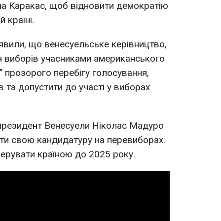
на Каракас, щоб відновити демократію
 країні.
аявили, що венесуельське керівництво,
я виборів учасниками американського
ї" прозорого перебігу голосування,
ів та допустити до участі у виборах
 президент Венесуели Ніколас Мадуро
ти свою кандидатуру на перевиборах.
ерувати країною до 2025 року.