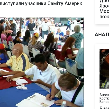
Дро
 виступили учасники Саміту Америк
Яро
Мос
пож
АНАЛ
Анаст
Костю
Воло
Биз