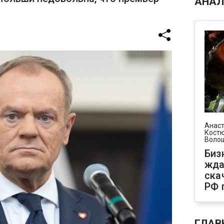
АНАЛ
Анаст
Костю
Воло
Биз
жда
ска
РФ 
ГЛАВ