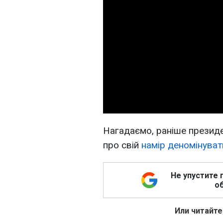
Нагадаємо, раніше презид
про свій
намір деномінуват
Не упустите 
об
Или читайте