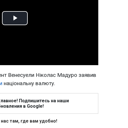
Play
Video
ент Венесуели Ніколас Мадуро заявив
и
національну валюту.
главное! Подпишитесь на наши
новления в Google!
 нас там, где вам удобно!