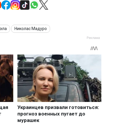
эла
Николас Мадуро