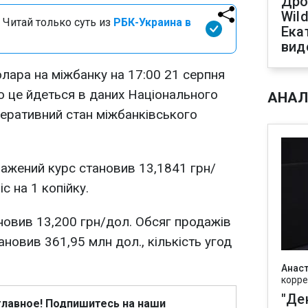
Дро
Wild
 Читай только суть из
РБК-Украина в
Ека
вид
ара на міжбанку на 17:00 21 серпня
о це йдеться в даних Національного
АНАЛ
перативний стан міжбанківського
ажений курс становив 13,1841 грн/
с на 1 копійку.
ановив 13,200 грн/дол. Обсяг продажів
ановив 361,95 млн дол., кількість угод
Анаст
корре
"Де
главное! Подпишитесь на наши