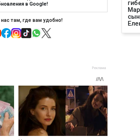
гиб
новления в Google!
Мар
сын
 нас там, где вам удобно!
Еле