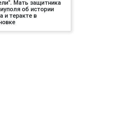
ели". Мать защитника
иуполя об истории
а и теракте в
новке