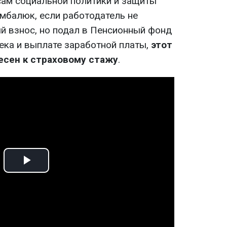
ам социальной политики и защиты
мбалюк, если работодатель не
й взнос, но подал в Пенсионный фонд
ека и выплате заработной платы,
этот
есен к страховому стажу
.
Play
Video