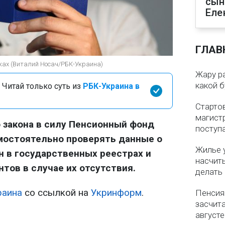
сын
Еле
ГЛАВ
уках (Виталий Носач/РБК-Украина)
Жару р
какой б
 Читай только суть из
РБК-Украина в
Старто
магистр
 закона в силу Пенсионный фонд
поступ
мостоятельно проверять данные о
Жилье 
 в государственных реестрах и
насчит
тов в случае их отсутствия.
делать
раина
со ссылкой на
Укринформ
.
Пенсия
засчит
августе