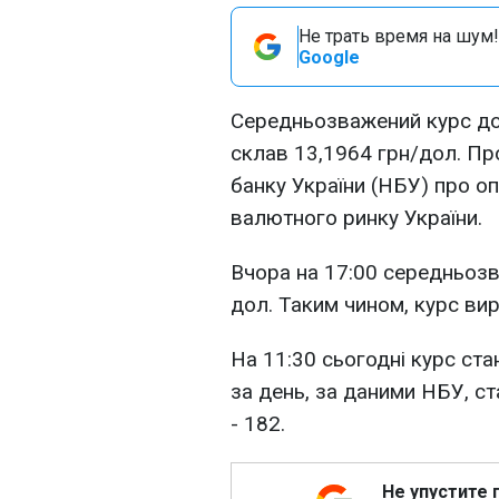
Не трать время на шум!
Google
Середньозважений курс дол
склав 13,1964 грн/дол. Пр
банку України (НБУ) про о
валютного ринку України.
Вчора на 17:00 середньозв
дол. Таким чином, курс вирі
На 11:30 сьогодні курс ст
за день, за даними НБУ, ст
- 182.
Не упустите 