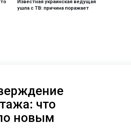
тверждение
тажа: что
по новым