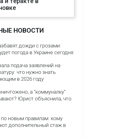
а и теракте в
новке
НЫЕ НОВОСТИ
азбавят дожди с грозами:
удет погода в Украине сегодня
вала подача заявлений на
атуру: что нужно знать
ающим в 2026 году
уничтожено, а "коммуналку"
ывают? Юрист объяснила, что
 по новым правилам: кому
ают дополнительный стаж в