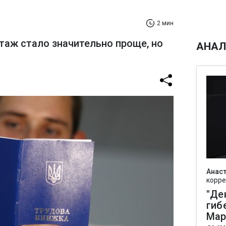
2 мин
таж стало значительно проще, но
АНАЛ
Анаст
корре
"Де
гиб
Мар