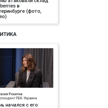
ны атаковали склад
berries в
теринбурге (фото,
ео)
ИТИКА
асия Рокитна
спондент РБК-Украина
нь начался с его