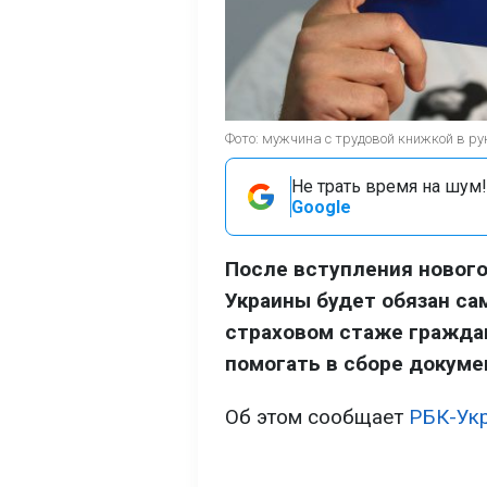
Фото: мужчина с трудовой книжкой в р
Не трать время на шум!
Google
После вступления нового
Украины будет обязан са
страховом стаже граждан
помогать в сборе докумен
Об этом сообщает
РБК-Ук