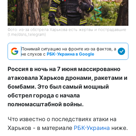
Фото: из-за обстрела Харькова есть жертвы и пострадавшие
(t.me/dsns_telegram)
Понимай ситуацию на фронте из-за фактов, а
не слухов с
РБК-Украина в Google
Россия в ночь на 7 июня массированно
атаковала Харьков дронами, ракетами и
бомбами. Это был самый мощный
обстрел города с начала
полномасштабной войны.
Что известно о последствиях атаки на
Харьков - в материале
РБК-Украина
ниже.