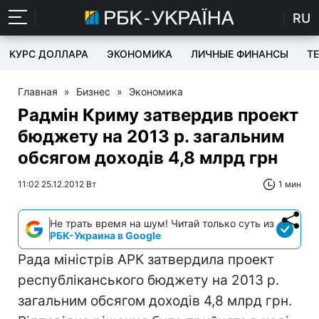
RU
КУРС ДОЛЛАРА
ЭКОНОМИКА
ЛИЧНЫЕ ФИНАНСЫ
T
Главная
»
Бизнес
»
Экономика
Радмін Криму затвердив проект
бюджету на 2013 р. загальним
обсягом доходів 4,8 млрд грн
11:02 25.12.2012 Вт
1 мин
Не трать время на шум! Читай только суть из
РБК-Украина в Google
Рада міністрів АРК затвердила проект
республіканського бюджету на 2013 р.
загальним обсягом доходів 4,8 млрд грн.