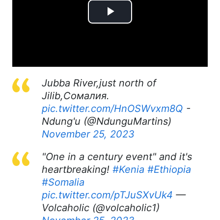
Play
Video
Jubba River,just north of
Jilib,Сомалия.
pic.twitter.com/HnOSWvxm8Q
-
Ndung'u (@NdunguMartins)
November 25, 2023
"One in a century event" and it's
heartbreaking!
#Kenia
#Ethiopia
#Somalia
pic.twitter.com/pTJuSXvUk4
—
Volcaholic (@volcaholic1)