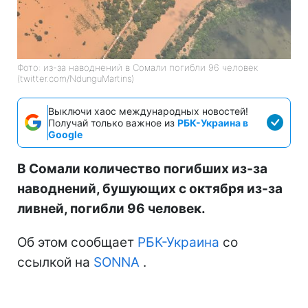
Фото: из-за наводнений в Сомали погибли 96 человек
(twitter.com/NdunguMartins)
Выключи хаос международных новостей!
Получай только важное из
РБК-Украина в
Google
В Сомали количество погибших из-за
наводнений, бушующих с октября из-за
ливней, погибли 96 человек.
Об этом сообщает
РБК-Украина
со
ссылкой на
SONNA
.