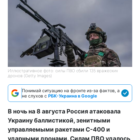
Иллюстративное фото: силы ПВО сбили 135 вражеских
дронов (Getty Images)
Понимай ситуацию на фронте из-за фактов, а
не слухов с
РБК-Украина в Google
В ночь на 8 августа Россия атаковала
Украину баллистикой, зенитными
управляемыми ракетами С-400 и
ударными дронами. Силам ПВО удалось