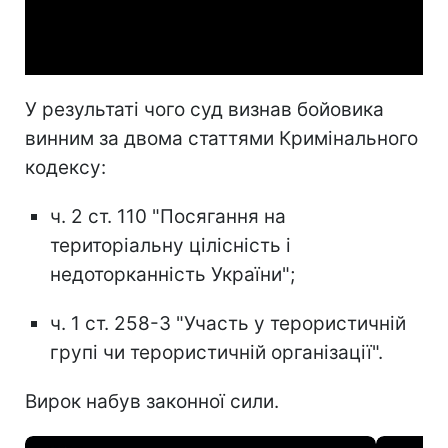
Video
У результаті чого суд визнав бойовика
винним за двома статтями Кримінального
кодексу:
ч. 2 ст. 110 "Посягання на
територіальну цілісність і
недоторканність України";
ч. 1 ст. 258-3 "Участь у терористичній
групі чи терористичній організації".
Вирок набув законної сили.