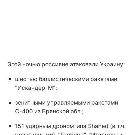
Этой ночью россияне атаковали Украину:
шестью баллистическими ракетами
"Искандер-М";
зенитными управляемыми ракетами
С-400 из Брянской обл.;
151 ударным дрономтипа Shahed (в т.ч.
реактивными), "Гербера", "Италмас" и