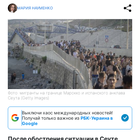
МАРИЯ НАУМЕНКО
Фото: мигранты на границе Марокко и испанского анклава
Сеута (Getty Images)
Выключи хаос международных новостей!
Получай только важное из
РБК-Украина в
Google
После обострения ситуации в Сеуте