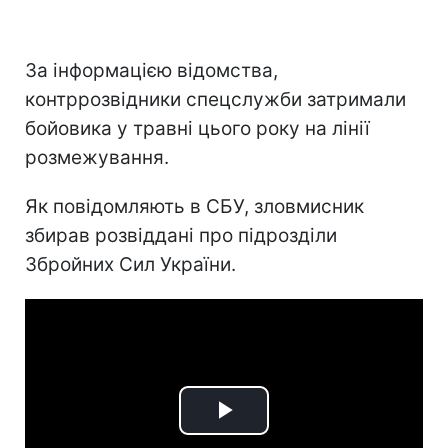
За інформацією відомства,
контррозвідники спецслужби затримали
бойовика у травні цього року на лінії
розмежування.
Як повідомляють в СБУ, зловмисник
збирав розвіддані про підрозділи
Збройних Сил України.
Play