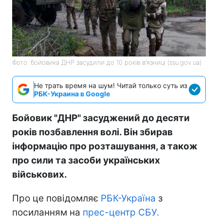
Фото: бойовика ДНР засудили до 10 років в’язниці (ssu.gov.ua)
Не трать время на шум! Читай только суть из
РБК-Украина в Google
Бойовик "ДНР" засуджений до десяти
років позбавлення волі. Він збирав
інформацію про розташування, а також
про сили та засоби українських
військових.
Про це повідомляє
РБК-Україна
з
посиланням на
прес-центр СБУ.