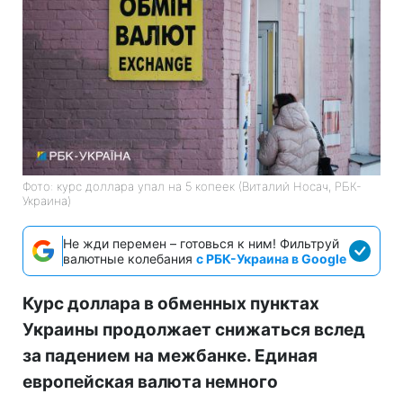
Фото: курс доллара упал на 5 копеек (Виталий Носач, РБК-
Украина)
Не жди перемен – готовься к ним! Фильтруй
валютные колебания
с РБК-Украина в Google
Курс доллара в обменных пунктах
Украины продолжает снижаться вслед
за падением на межбанке. Единая
европейская валюта немного