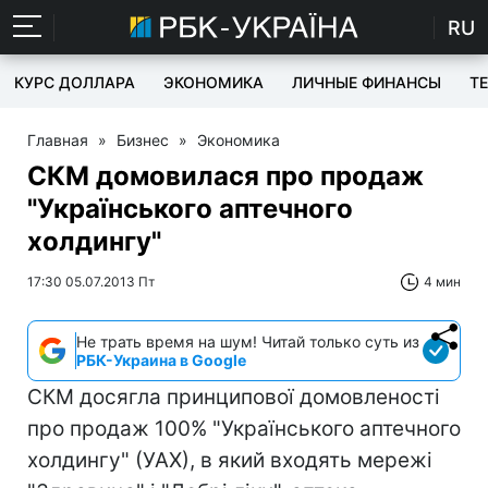
RU
КУРС ДОЛЛАРА
ЭКОНОМИКА
ЛИЧНЫЕ ФИНАНСЫ
T
Главная
»
Бизнес
»
Экономика
СКМ домовилася про продаж
"Українського аптечного
холдингу"
17:30 05.07.2013 Пт
4 мин
Не трать время на шум! Читай только суть из
РБК-Украина в Google
СКМ досягла принципової домовленості
про продаж 100% "Українського аптечного
холдингу" (УАХ), в який входять мережі