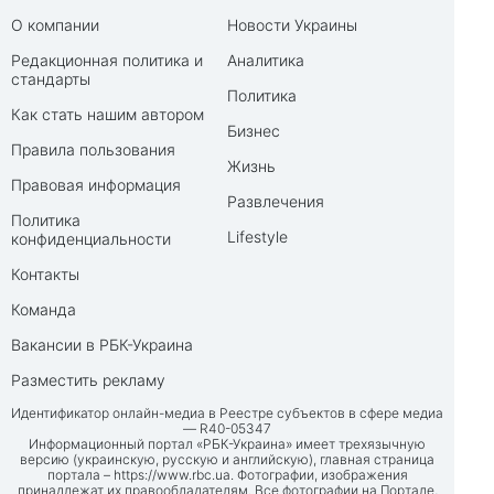
О компании
Новости Украины
Редакционная политика и
Аналитика
стандарты
Политика
Как стать нашим автором
Бизнес
Правила пользования
Жизнь
Правовая информация
Развлечения
Политика
Lifestyle
конфиденциальности
Контакты
Команда
Вакансии в РБК-Украина
Разместить рекламу
Идентификатор онлайн-медиа в Реестре субъектов в сфере медиа
— R40-05347
Информационный портал «РБК-Украина» имеет трехязычную
версию (украинскую, русскую и английскую), главная страница
портала –
https://www.rbc.ua
. Фотографии, изображения
принадлежат их правообладателям. Все фотографии на Портале,