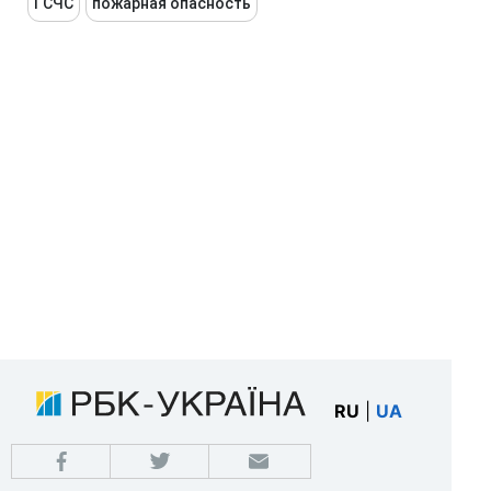
ГСЧС
пожарная опасность
RU
|
UA