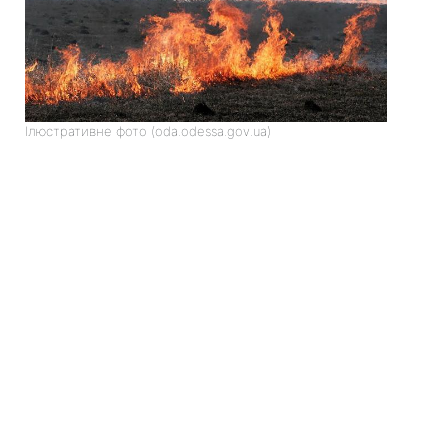
Ілюстративне фото (oda.odessa.gov.ua)