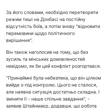
За його словами, необхідно перетворити
режим тиші на Донбасі на постійну
відсутність боїв, а потім знову "відновити
перемовини щодо політичного
вирішення".
Він також наголосив на тому, що без
зусиль та мінських домовленостей
невідомо, як би цей конфлікт розгортався.
"Принаймні була небезпека, що він цілком
вийде з-під контролю. Цього не сталося,
але наявна ситуація достатньо складна. І
змінити її - наше спільне завдання", -
заявив Штайнмаєр, додавши, що робота