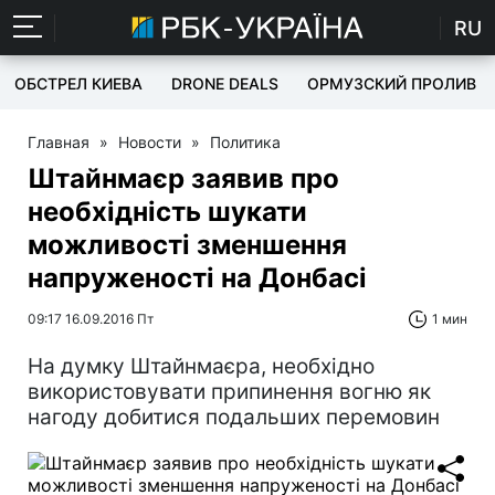
RU
ОБСТРЕЛ КИЕВА
DRONE DEALS
ОРМУЗСКИЙ ПРОЛИВ
Главная
»
Новости
»
Политика
Штайнмаєр заявив про
необхідність шукати
можливості зменшення
напруженості на Донбасі
09:17 16.09.2016 Пт
1 мин
На думку Штайнмаєра, необхідно
використовувати припинення вогню як
нагоду добитися подальших перемовин