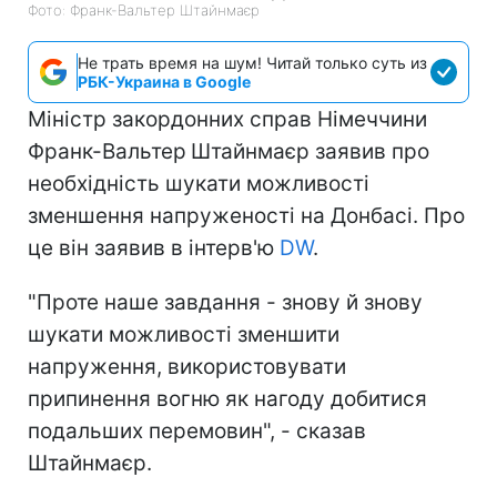
Фото: Франк-Вальтер Штайнмаєр
Не трать время на шум! Читай только суть из
РБК-Украина в Google
Міністр закордонних справ Німеччини
Франк-Вальтер
Штайнмаєр заявив про
необхідність шукати можливості
зменшення напруженості на Донбасі. Про
це він заявив в інтерв'ю
DW
.
"Проте наше завдання - знову й знову
шукати можливості зменшити
напруження, використовувати
припинення вогню як нагоду добитися
подальших перемовин", - сказав
Штайнмаєр.