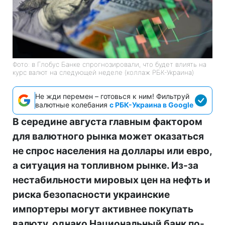
Фото: в Глобус Банке спрогнозировали, что будет влиять на
курс валют на следующей неделе (коллаж РБК-Украина)
Не жди перемен – готовься к ним! Фильтруй
валютные колебания
с РБК-Украина в Google
В середине августа главным фактором
для валютного рынка может оказаться
не спрос населения на доллары или евро,
а ситуация на топливном рынке. Из-за
нестабильности мировых цен на нефть и
риска безопасности украинские
импортеры могут активнее покупать
валюту, однако Национальный банк по-