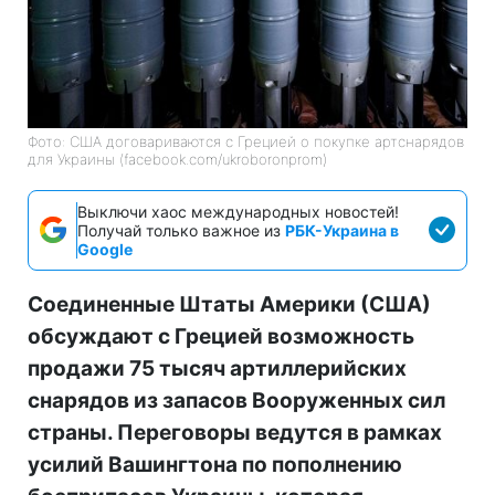
Фото: США договариваются с Грецией о покупке артснарядов
для Украины (facebook.com/ukroboronprom)
Выключи хаос международных новостей!
Получай только важное из
РБК-Украина в
Google
Соединенные Штаты Америки (США)
обсуждают с Грецией возможность
продажи 75 тысяч артиллерийских
снарядов из запасов Вооруженных сил
страны. Переговоры ведутся в рамках
усилий Вашингтона по пополнению