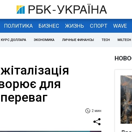
ПОЛИТИКА
БИЗНЕС
ЖИЗНЬ
СПОРТ
WAVE
КУРС ДОЛЛАРА
ЭКОНОМИКА
ЛИЧНЫЕ ФИНАНСЫ
TECH
MILTECH
НОВО
жіталізація
творює для
 переваг
2 мин