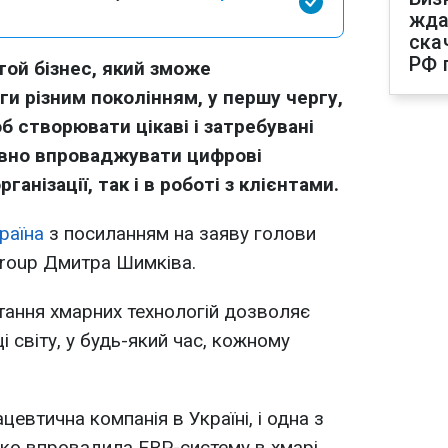
жда
ска
РФ 
той бізнес, який зможе
ги різним поколінням, у першу чергу,
б створювати цікаві і затребувані
ивно впроваджувати цифрові
ганізації, так і в роботі з клієнтами.
раїна
з посиланням на заяву голови
Group Дмитра Шимківа.
тання хмарних технологій дозволяє
і світу, у будь-який час, кожному
евтична компанія в Україні, і одна з
око впровадила ERP-систему в хмарі