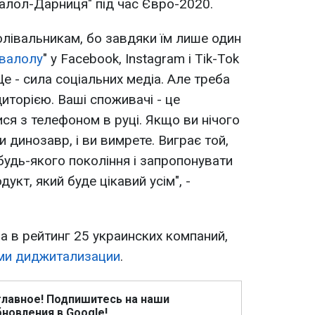
валол-Дарниця" під час Євро-2020.
олівальникам, бо завдяки їм лише один
валолу
" у Facebook, Instagram і Tik-Tok
Це - сила соціальних медіа. Але треба
иторією. Ваші споживачі - це
ся з телефоном в руці. Якщо ви нічого
и динозавр, і ви вимрете. Виграє той,
удь-якого покоління і запропонувати
дукт, який буде цікавий усім", -
 в рейтинг 25 украинских компаний,
ми диджитализации
.
главное! Подпишитесь на наши
новления в Google!