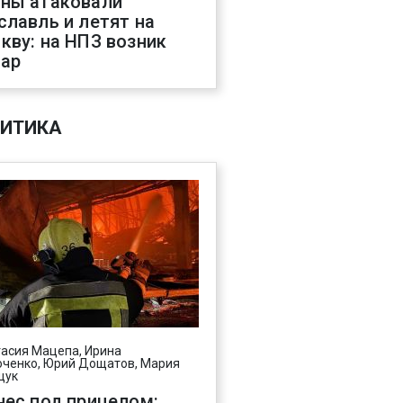
ны атаковали
славль и летят на
кву: на НПЗ возник
ар
ИТИКА
асия Мацепа, Ирина
ченко, Юрий Дощатов, Мария
щук
нес под прицелом: