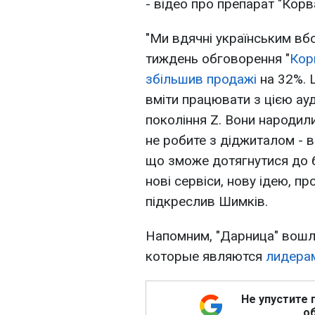
- відео про препарат "Кор
"Ми вдячні українським вб
тиждень обговорення "
Кор
збільшив продажі
на 32%. 
вміти працювати з цією ауд
покоління Z. Вони народили
не робите з діджиталом - в
що зможе дотягнутися до б
нові сервіси, нову ідею, про
підкреслив Шимків.
Напомним, "Дарница" вошла
которые являются
лидера
Не упустите 
об