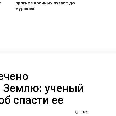
ечено
 Землю: ученый
об спасти ее
3 мин