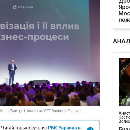
Дро
Яро
Мос
пож
АНАЛ
Group Дмитро Шимків на GET Business Festival-
Анаст
Костю
Воло
 Читай только суть из
РБК-Украина в
Биз