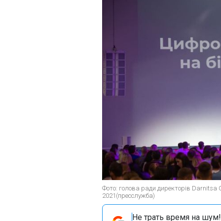
Фото: голова ради директорів Darnitsa 
2021(пресслужба)
Не трать время на шум!