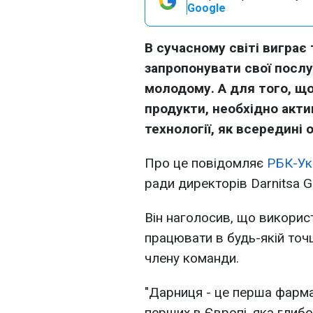
Google
В сучасному світі виграє 
запропонувати свої послу
молодому. А для того, що
продукти, необхідно акт
технології, як всередині ор
Про це повідомляє
РБК-Ук
ради директорів Darnitsa 
Він наголосив, що викорис
працювати в будь-якій точц
члену команди.
"Дарниця - це перша фармац
перших в Європі, яка глиб