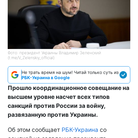
Фото: президент Украины Владимир Зеленский
(t.me/V_Zelenskiy_official)
Не трать время на шум! Читай только суть из
РБК-Украина в Google
Прошло координационное совещание на
высшем уровне насчет всех типов
санкций против России за войну,
развязанную против Украины.
Об этом сообщает
РБК-Украина
со