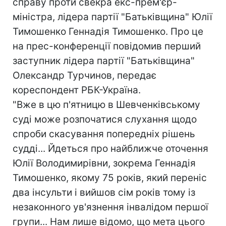
справу проти свекра екс-прем'єр-
міністра, лідера партії "Батьківщина" Юлії
Тимошенко Геннадія Тимошенко. Про це
на прес-конференції повідомив перший
заступник лідера партії "Батьківщина"
Олександр Турчинов, передає
кореспондент РБК-Україна.
"Вже в цю п'ятницю в Шевченківському
суді може розпочатися слухання щодо
спроби скасування попередніх рішень
судді... Йдеться про найближче оточення
Юлії Володимирівни, зокрема Геннадія
Тимошенко, якому 75 років, який переніс
два інсульти і вийшов сім років тому із
незаконного ув'язнення інвалідом першої
групи... Нам лише відомо, що мета цього