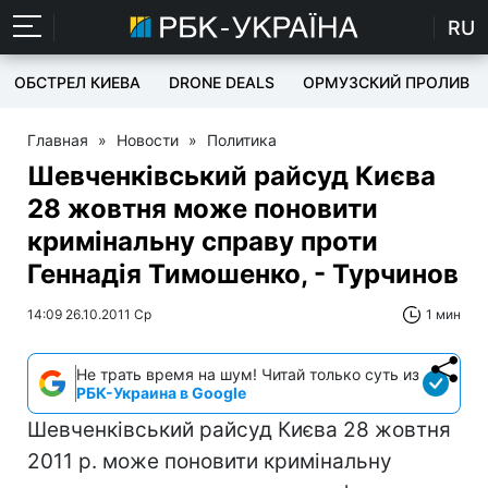
RU
ОБСТРЕЛ КИЕВА
DRONE DEALS
ОРМУЗСКИЙ ПРОЛИВ
Главная
»
Новости
»
Политика
Шевченківський райсуд Києва
28 жовтня може поновити
кримінальну справу проти
Геннадія Тимошенко, - Турчинов
14:09 26.10.2011 Ср
1 мин
Не трать время на шум! Читай только суть из
РБК-Украина в Google
Шевченківський райсуд Києва 28 жовтня
2011 р. може поновити кримінальну