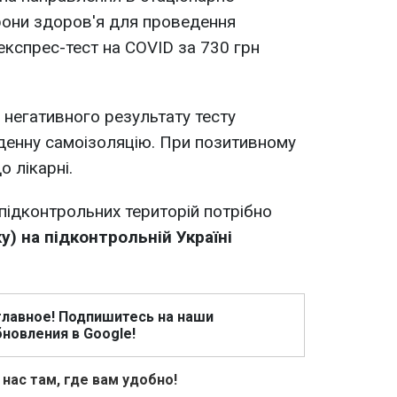
рони здоров'я для проведення
експрес-тест на COVID за 730 грн
я негативного результату тесту
-денну самоізоляцію. При позитивному
о лікарні.
епідконтрольних територій потрібно
) на підконтрольній Україні
главное! Подпишитесь на наши
новления в Google!
 нас там, где вам удобно!