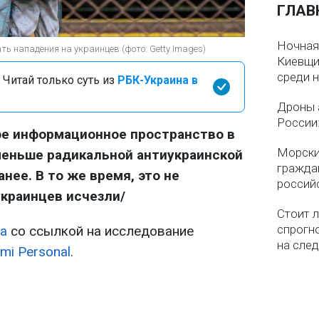
ГЛАВ
Ночная
ь нападения на украинцев (фото: Getty Images)
Киевщин
среди 
 Читай только суть из
РБК-Украина в
Дроны 
России
е информационное пространство в
Морски
еньше радикальной антиукраинской
гражда
нее. В то же время, это не
россий
украинцев исчезли/
Стоит л
спрогно
а
со ссылкой на исследование
на сле
mi Personal
.