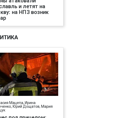
ны атаковали
славль и летят на
кву: на НПЗ возник
ар
ИТИКА
асия Мацепа, Ирина
ченко, Юрий Дощатов, Мария
щук
нес под прицелом: