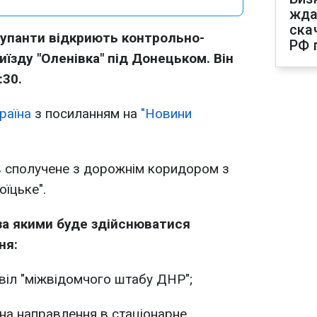
жда
ска
купанти відкриють контрольно-
РФ 
иїзду "Оленівка" під Донецьком. Він
:30.
раїна
з посиланням на
"
Новини
в сполучене з дорожнім коридором з
їцьке".
за якими буде здійснюватися
ня:
віл "міжвідомчого штабу ДНР";
"на направлення в стаціонарне