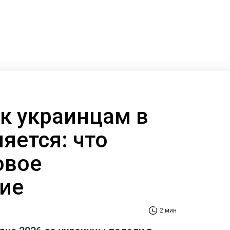
к украинцам в
яется: что
овое
ие
2 мин