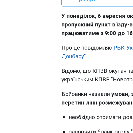
У понеділок, 6 вересня о
пропускний пункт в'їзду-в
працюватиме з 9:00 до 16
Про це повідомляє
РБК-Ук
Донбасу".
Відомо, що КПВВ окупанті
українським КПВВ "Новотро
Бойовики назвали
умови, 
перетин лінії розмежуван
необхідно отримати доз
заповнити бланк-згоду 