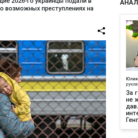
дие 2026-го украинцы подали в
АНАЛ
о возможных преступлениях на
Юлия
руков
За 
не 
дав
инт
Ген