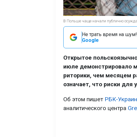
В Польше чаще начали публично осуждат
Не трать время на шум!
Google
Открытое польскоязычно
июле демонстрировало м
риторики, чем месяцем ра
означает, что риски для 
Об этом пишет
РБК-Украин
аналитического центра
Gre