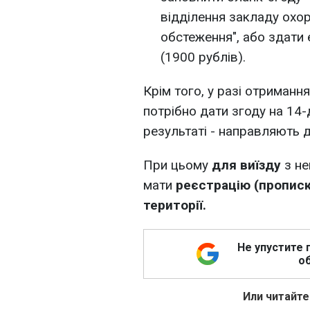
відділення закладу охо
обстеження", або здати 
(1900 рублів).
Крім того, у разі отриманн
потрібно дати згоду на 14
результаті - направляють д
При цьому
для виїзду
з н
мати
реєстрацію (прописку
території.
Не упустите 
об
Или читайте