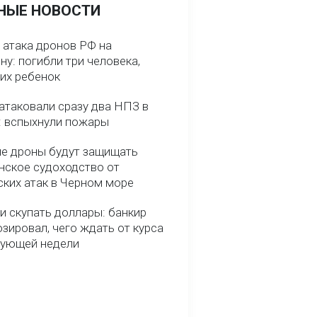
НЫЕ НОВОСТИ
 атака дронов РФ на
у: погибли три человека,
них ребенок
атаковали сразу два НПЗ в
: вспыхнули пожары
е дроны будут защищать
нское судоходство от
ских атак в Черном море
и скупать доллары: банкир
зировал, чего ждать от курса
дующей недели