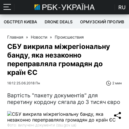
RU
ОБСТРЕЛ КИЕВА
DRONE DEALS
ОРМУЗСКИЙ ПРОЛИВ
Главная
»
Новости
»
Происшествия
СБУ викрила міжрегіональну
банду, яка незаконно
переправляла громадян до
країн ЄС
16:12 25.06.2018 Пн
2 мин
Вартість "пакету документів" для
перетину кордону сягала до 3 тисяч євро
Фото: вилучені документи (ssu.gov.ua)