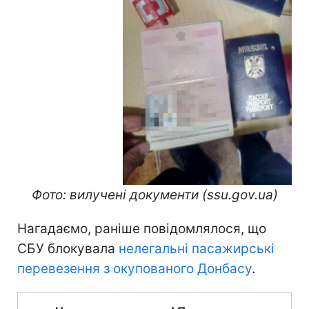
Фото: вилучені документи (ssu.gov.ua)
Нагадаємо, раніше повідомлялося, що
СБУ блокувала
нелегальні пасажирські
перевезення з окупованого Донбасу
.