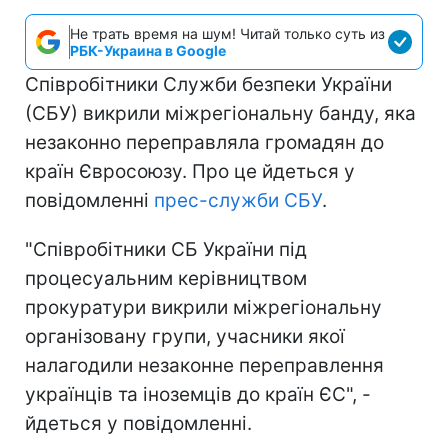
Не трать время на шум! Читай только суть из
РБК-Украина в Google
Співробітники Служби безпеки України
(СБУ) викрили міжрегіональну банду, яка
незаконно переправляла громадян до
країн Євросоюзу. Про це йдеться у
повідомленні
прес-служби СБУ
.
"Співробітники СБ України під
процесуальним керівництвом
прокуратури викрили міжрегіональну
організовану групи, учасники якої
налагодили незаконне переправлення
українців та іноземців до країн ЄС", -
йдеться у повідомленні.