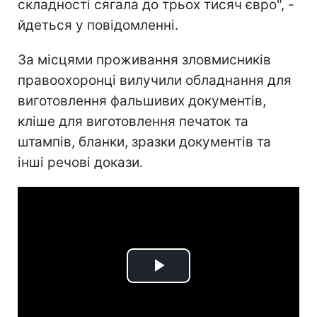
складності сягала до трьох тисяч євро", -
йдеться у повідомленні.
За місцями проживання зловмисників
правоохоронці вилучили обладнання для
виготовлення фальшивих документів,
кліше для виготовлення печаток та
штампів, бланки, зразки документів та
інші речові докази.
Play
Video