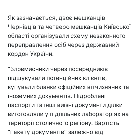
Як зазначається, двоє мешканців
Чернівців та четверо мешканців Київської
області організували схему незаконного
переправлення осіб через державний
кордон України.
"Зловмисники через посередників
підшукували потенційних клієнтів,
купували бланки офіційних вітчизняних та
іноземних документів. Підроблені
паспорти та інші виїзні документи ділки
виготовляли у підпільних лабораторіях на
території столичного регіону. Вартість
"пакету документів" залежно від